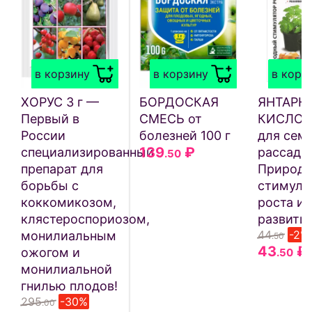
в корзину
в корзину
в корз
ХОРУС 3 г —
БОРДОСКАЯ
ЯНТАРН
Первый в
СМЕСЬ от
КИСЛОТА
России
болезней 100 г
для семя
139
₽
специализированный
рассады,
.50
препарат для
Природ
борьбы с
стимуля
коккомикозом,
роста и
клястероспориозом,
развития
44
-2%
монилиальным
.50
43
₽
ожогом и
.50
монилиальной
гнилью плодов!
295
-30%
.00