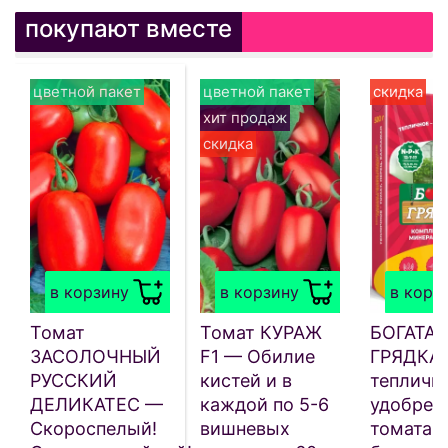
покупают вместе
цветной пакет
цветной пакет
скидка
хит продаж
скидка
в корзину
в корзину
в корз
Томат
Томат КУРАЖ
БОГАТАЯ
ЗАСОЛОЧНЫЙ
F1 — Обилие
ГРЯДКА
РУССКИЙ
кистей и в
тепличн
ДЕЛИКАТЕС —
каждой по 5-6
удобрен
Скороспелый!
вишневых
томата, 