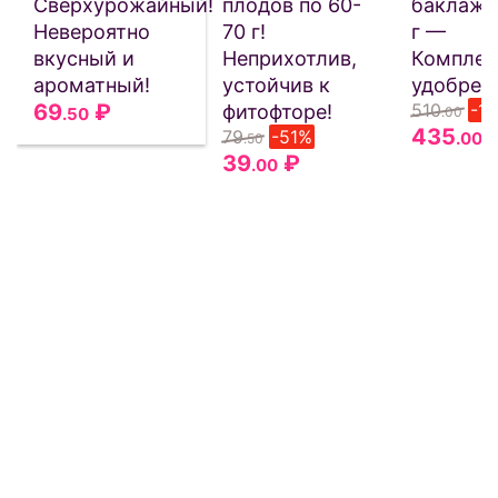
Сверхурожайный!
плодов по 60-
баклажа
Невероятно
70 г!
г —
вкусный и
Неприхотлив,
Комплек
ароматный!
устойчив к
удобрен
69
₽
510
-1
фитофторе!
.50
.00
435
79
-51%
.00
.50
39
₽
.00