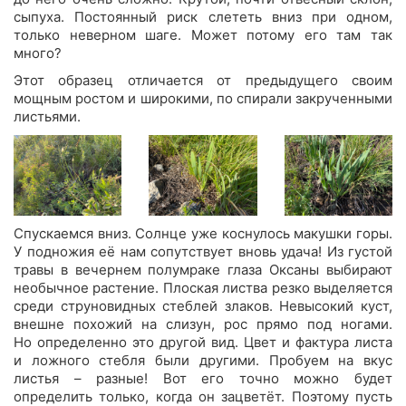
сыпуха. Постоянный риск слететь вниз при одном,
только неверном шаге. Может потому его там так
много?
Этот образец отличается от предыдущего своим
мощным ростом и широкими, по спирали закрученными
листьями.
Спускаемся вниз. Солнце уже коснулось макушки горы.
У подножия её нам сопутствует вновь удача! Из густой
травы в вечернем полумраке глаза Оксаны выбирают
необычное растение. Плоская листва резко выделяется
среди струновидных стеблей злаков. Невысокий куст,
внешне похожий на слизун, рос прямо под ногами.
Но определенно это другой вид. Цвет и фактура листа
и ложного стебля были другими. Пробуем на вкус
листья – разные! Вот его точно можно будет
определить только, когда он зацветёт. Поэтому пусть