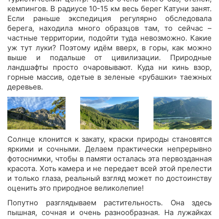
кемпингов. В радиусе 10-15 км весь берег Катуни занят.
Если раньше экспедиция регулярно обследовала
берега, находила много образцов там, то сейчас –
частные территории, подойти туда невозможно. Какие
уж тут луки? Поэтому идём вверх, в горы, как можно
выше и подальше от цивилизации. Природные
ландшафты просто очаровывают. Куда ни кинь взор,
горные массив, одетые в зеленые «рубашки» таежных
деревьев.
Солнце клонится к закату, краски природы становятся
яркими и сочными. Делаем практически непрерывно
фотоснимки, чтобы в памяти осталась эта первозданная
красота. Хоть камера и не передает всей этой прелести
и только глаза, реальный взгляд может по достоинству
оценить это природное великолепие!
Попутно разглядываем растительность. Она здесь
пышная, сочная и очень разнообразная. На лужайках