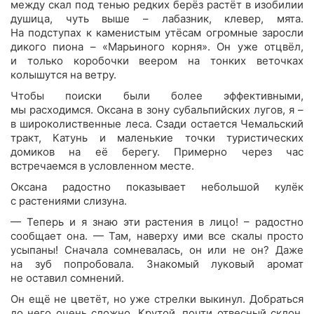
между скал под тенью редких берёз растёт в изобилии
душица, чуть выше – лабазник, клевер, мята.
На подступах к каменистым утёсам огромные заросли
дикого пиона – «Марьиного корня». Он уже отцвёл,
и только коробочки веером на тонких веточках
колышутся на ветру.
Чтобы поиски были более эффективными,
мы расходимся. Оксана в зону субальпийских лугов, я –
в широколиственные леса. Сзади остается Чемальский
тракт, Катунь и маленькие точки туристических
домиков на её берегу. Примерно через час
встречаемся в условленном месте.
Оксана радостно показывает небольшой кулёк
с растениями слизуна.
— Теперь и я знаю эти растения в лицо! – радостно
сообщает она. — Там, наверху ими все скалы просто
усыпаны! Сначала сомневалась, он или не он? Даже
на зуб попробовала. Знакомый луковый аромат
не оставил сомнений.
Он ещё не цветёт, но уже стрелки выкинул. Добраться
до него очень сложно. Крутой, почти отвесный склон,