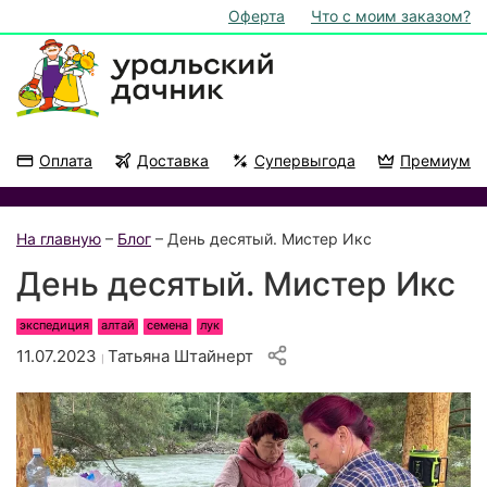
Оферта
Что с моим заказом?
Оплата
Доставка
Супервыгода
Премиум
Акции
На подоконник
На главную
–
Блог
– День десятый. Мистер Икс
День десятый. Мистер Икс
экспедиция
алтай
семена
лук
11.07.2023
Татьяна Штайнерт
|