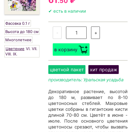
61
₽
.50
✔ есть в наличии
Фасовка 0.1 г
Высота до 180 см
-
+
Многолетнее
Цветение
VI.
VII.
в корзину
VIII.
IX.
цветной пакет
хит продаж
производитель: Уральская усадьба
Декоративное растение, высотой
до 180 м, развивает по 8-10
цветоносных стеблей. Махровые
цветки собраны в гигантские кисти
длиной 70-80 см. Цветёт в июне -
июле. После основного цветения
цветоносы срезают, чтобы вызвать