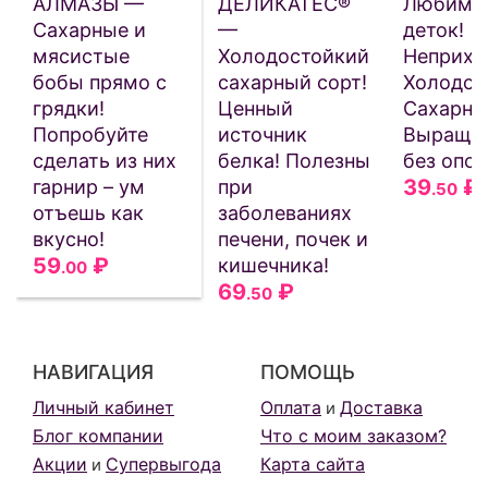
АЛМАЗЫ —
ДЕЛИКАТЕС®
Любиме
Сахарные и
—
деток!
мясистые
Холодостойкий
Неприхо
бобы прямо с
сахарный сорт!
Холодос
грядки!
Ценный
Сахарны
Попробуйте
источник
Выращив
сделать из них
белка! Полезны
без опор
39
₽
гарнир – ум
при
.50
отъешь как
заболеваниях
вкусно!
печени, почек и
59
₽
кишечника!
.00
69
₽
.50
НАВИГАЦИЯ
ПОМОЩЬ
Личный кабинет
Оплата
Доставка
и
Блог компании
Что с моим заказом?
Акции
Супервыгода
Карта сайта
и