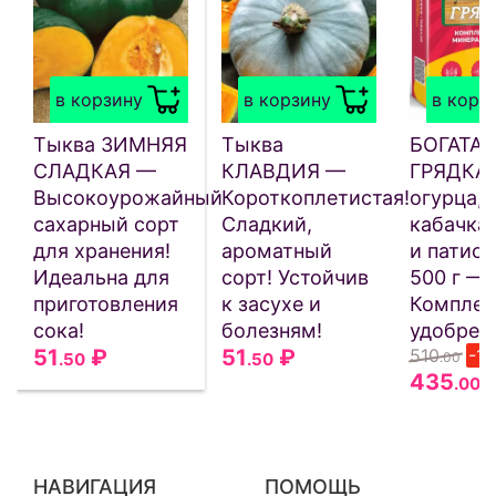
в корзину
в корзину
в корз
Тыква ЗИМНЯЯ
Тыква
БОГАТАЯ
СЛАДКАЯ —
КЛАВДИЯ —
ГРЯДКА 
Высокоурожайный
Короткоплетистая!
огурца,
сахарный сорт
Сладкий,
кабачка
для хранения!
ароматный
и патисс
Идеальна для
сорт! Устойчив
500 г —
приготовления
к засухе и
Комплек
сока!
болезням!
удобрен
51
₽
51
₽
510
-1
.50
.50
.00
435
.00
НАВИГАЦИЯ
ПОМОЩЬ