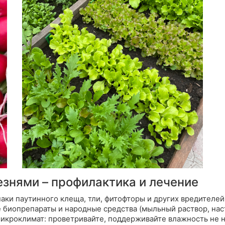
езнями – профилактика и лечение
аки паутинного клеща, тли, фитофторы и других вредителей
 биопрепараты и народные средства (мыльный раствор, наст
икроклимат:
проветривайте, поддерживайте влажность не н