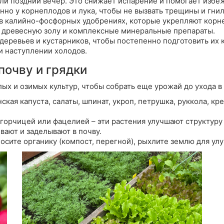
ли поздний вечер.
Это снижает испарение и помогает избеж
но у корнеплодов и лука, чтобы не вызвать трещины и гнил
 в калийно-фосфорных удобрениях, которые укрепляют корн
, древесную золу и комплексные минеральные препараты.
еревьев и кустарников,
чтобы постепенно подготовить их к
ри наступлении холодов.
почву и грядки
ых и озимых культур, чтобы собрать еще урожай до ухода в 
ская капуста, салаты, шпинат, укроп, петрушка, руккола, кр
 горчицей или фацелией – эти растения улучшают структуру
вают и заделывают в почву.
осите органику (компост, перегной), рыхлите землю для у