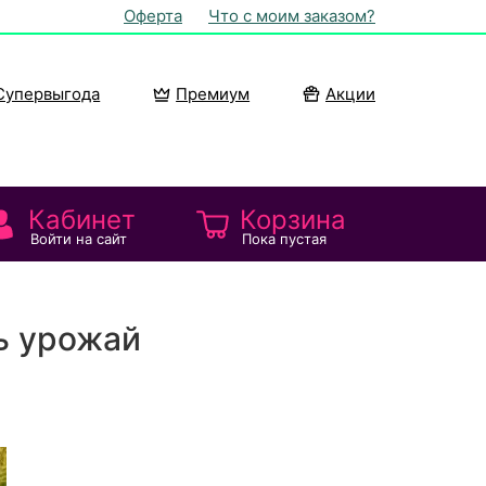
Оферта
Что с моим заказом?
Супервыгода
Премиум
Акции
Кабинет
Корзина
Войти на сайт
Пока пустая
ь урожай