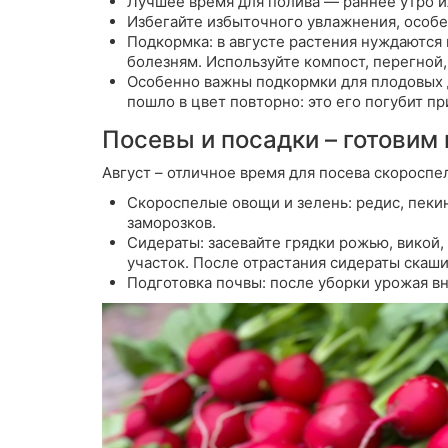
Лучшее время для полива — раннее утро и
Избегайте избыточного увлажнения,
особен
Подкормка:
в августе растения нуждаются
болезням. Используйте компост, перегной
Особенно важны подкормки для плодовых д
пошло в цвет повторно: это его погубит п
Посевы и посадки – готовим 
Август – отличное время для посева скороспел
Скороспелые овощи и зелень:
редис, пекин
заморозков.
Сидераты:
засевайте грядки рожью, викой,
участок. После отрастания сидераты скаши
Подготовка почвы:
после уборки урожая вн