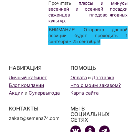
Прочитать
плюсы и минусы
весенней и осенней посадки
саженцев плодово-ягодных
культур.
ВНИМАНИЕ! Отправка данной
позиции будет проходить 1
сентября - 25 сентября!
НАВИГАЦИЯ
ПОМОЩЬ
Личный кабинет
Оплата
Доставка
и
Блог компании
Что с моим заказом?
Акции
Супервыгода
Карта сайта
и
КОНТАКТЫ
МЫ В
СОЦИАЛЬНЫХ
zakaz@semena74.com
СЕТЯХ