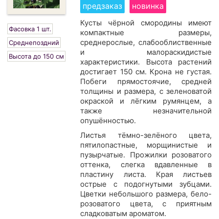
предзаказ
новинка
Кусты чёрной смородины имеют
Фасовка 1 шт.
компактные размеры,
среднерослые, слабооблиственные
Среднепоздний
и малораскидистые
Высота до 150 см
характеристики. Высота растений
достигает 150 см. Крона не густая.
Побеги прямостоячие, средней
толщины и размера, с зеленоватой
окраской и лёгким румянцем, а
также незначительной
опушённостью.
Листья тёмно-зелёного цвета,
пятилопастные, морщинистые и
пузырчатые. Прожилки розоватого
оттенка, слегка вдавленные в
пластину листа. Края листьев
острые с подогнутыми зубцами.
Цветки небольшого размера, бело-
розоватого цвета, с приятным
сладковатым ароматом.