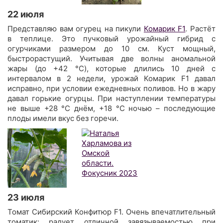
22 июля
Представляю вам огурец на пикули
Комарик F1
. Растёт
в теплице. Это пучковый урожайный гибрид с
огурчиками размером до 10 см. Куст мощный,
быстрорастущий. Учитывая две волны аномальной
жары (до +42 °C), которые длились 10 дней с
интервалом в 2 недели, урожай Комарик F1 давал
исправно, при условии ежедневных поливов. Но в жару
давал горькие огурцы. При наступлении температуры
не выше +28 °C днём, +18 °C ночью – последующие
плоды имели вкус без горечи.
23 июля
Томат Сибирский Конфитюр F1. Очень впечатлительный
томатик: радует отличной завязываемостью при