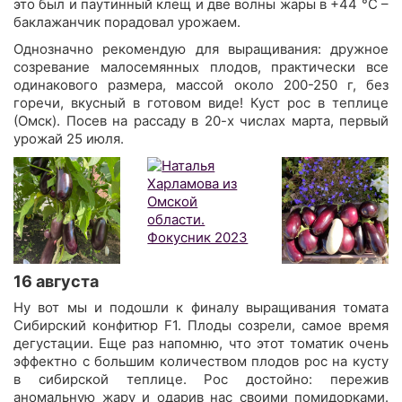
это был и паутинный клещ и две волны жары в +44 °C –
баклажанчик порадовал урожаем.
Однозначно рекомендую для выращивания: дружное
созревание малосемянных плодов, практически все
одинакового размера, массой около 200-250 г, без
горечи, вкусный в готовом виде! Куст рос в теплице
(Омск). Посев на рассаду в 20-х числах марта, первый
урожай 25 июля.
16 августа
Ну вот мы и подошли к финалу выращивания томата
Сибирский конфитюр F1. Плоды созрели, самое время
дегустации. Еще раз напомню, что этот томатик очень
эффектно с большим количеством плодов рос на кусту
в сибирской теплице. Рос достойно: пережив
аномальную жару и одарив нас своими помидорками.