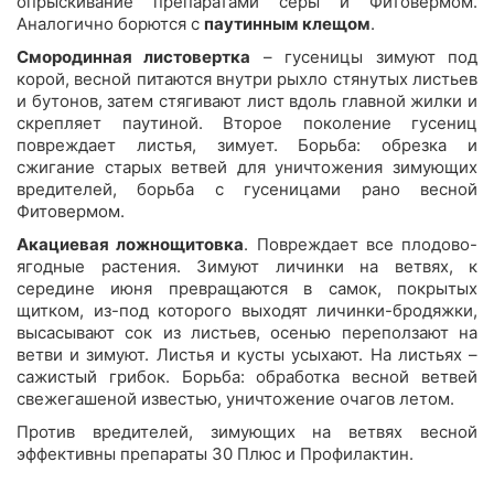
опрыскивание препаратами серы и Фитовермом.
Аналогично борются с
паутинным клещом
.
Смородинная листовертка
– гусеницы зимуют под
корой, весной питаются внутри рыхло стянутых листьев
и бутонов, затем стягивают лист вдоль главной жилки и
скрепляет паутиной. Второе поколение гусениц
повреждает листья, зимует. Борьба: обрезка и
сжигание старых ветвей для уничтожения зимующих
вредителей, борьба с гусеницами рано весной
Фитовермом.
Акациевая ложнощитовка
. Повреждает все плодово-
ягодные растения. Зимуют личинки на ветвях, к
середине июня превращаются в самок, покрытых
щитком, из-под которого выходят личинки-бродяжки,
высасывают сок из листьев, осенью переползают на
ветви и зимуют. Листья и кусты усыхают. На листьях –
сажистый грибок. Борьба: обработка весной ветвей
свежегашеной известью, уничтожение очагов летом.
Против вредителей, зимующих на ветвях весной
эффективны препараты 30 Плюс и Профилактин.