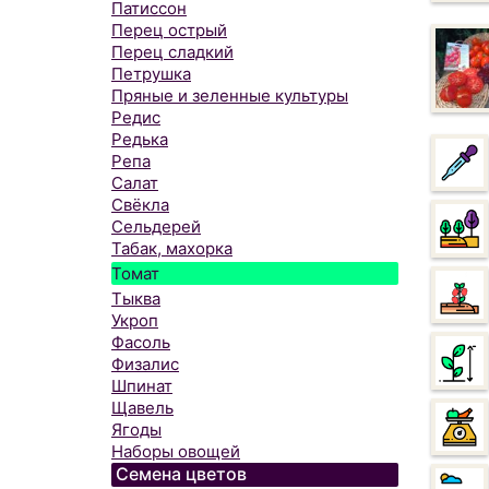
Патиссон
Перец острый
Перец сладкий
Петрушка
Пряные и зеленные культуры
Редис
Редька
Репа
Салат
Свёкла
Сельдерей
Табак, махорка
Томат
Тыква
Укроп
Фасоль
Физалис
Шпинат
Щавель
Ягоды
Наборы овощей
Семена цветов