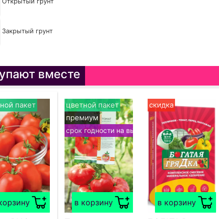
Открытый грунт
Закрытый грунт
упают вместе
ной пакет
цветной пакет
скидка
премиум
срок годности на выбор
корзину
в корзину
в корзину