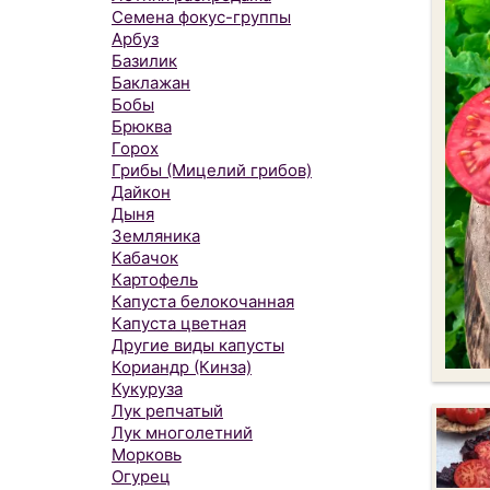
Семена фокус-группы
Арбуз
Базилик
Баклажан
Бобы
Брюква
Горох
Грибы (Мицелий грибов)
Дайкон
Дыня
Земляника
Кабачок
Картофель
Капуста белокочанная
Капуста цветная
Другие виды капусты
Кориандр (Кинза)
Кукуруза
Лук репчатый
Лук многолетний
Морковь
Огурец