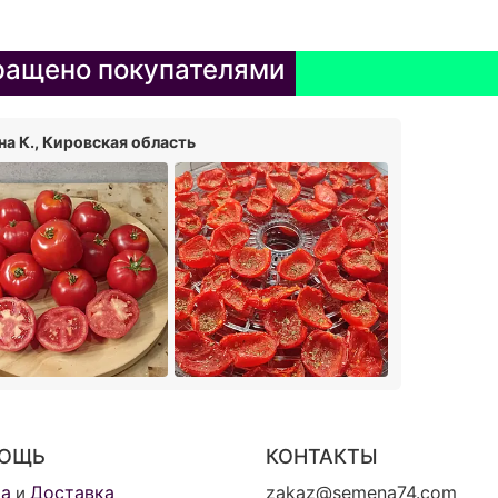
ащено покупателями
а К., Кировская область
ОЩЬ
КОНТАКТЫ
та
Доставка
zakaz@semena74.com
и