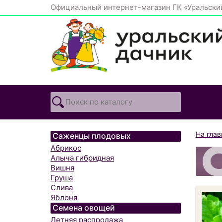
Официальный интернет-магазин ГК «Уральски
На гла
Саженцы плодовых
Абрикос
Алыча гибридная
Вишня
Груша
Слива
Яблоня
Семена овощей
Летняя распродажа