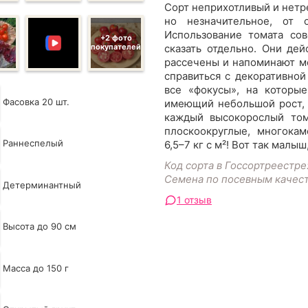
Сорт неприхотливый и нетр
но незначительное, от 
Использование томата сов
+2 фото
покупателей
сказать отдельно. Они дей
рассечены и напоминают м
справиться с декоративной
все «фокусы», на которы
Фасовка 20 шт.
имеющий небольшой рост, т
каждый высокорослый том
плоскоокруглые, многокам
Раннеспелый
6,5–7 кг с м²! Вот так малыш
Код сорта в Госсортреестре
Семена по посевным качес
Детерминантный
1 отзыв
Высота до 90 см
Масса до 150 г