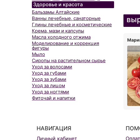
Здоровье и красота
Бальзамы Алтайские
выр
Ванны лечебные, санаторные
Глины лечебные и косметические
Крема, мази и капсулы
Масла холодного отжима
Марин
Моделирование и коррекция
фигуры
Мыло
Сиропы на растительном сырье
Уход за волосами
Уход за губами
Уход за зубами
Уход за лицом
Уход за ногтями
Фиточай и напитки
НАВИГАЦИЯ
ПОМ
Личный кабинет
Опла