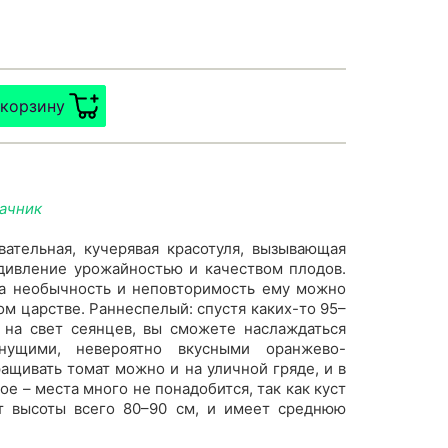
 корзину
дачник
вательная, кучерявая красотуля, вызывающая
дивление урожайностью и качеством плодов.
за необычность и неповторимость ему можно
ом царстве. Раннеспелый: спустя каких-то 95–
 на свет сеянцев, вы сможете наслаждаться
нущими, невероятно вкусными оранжево-
щивать томат можно и на уличной гряде, и в
ое – места много не понадобится, так как куст
т высоты всего 80–90 см, и имеет среднюю