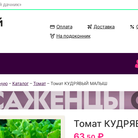
й дачник»
Оплата
Доставка
На подоконник
вную
–
Каталог
–
Томат
– Томат КУДРЯВЫЙ МАЛЫШ
Томат КУДР
63
₽
.50