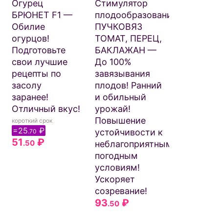
урожайн
Огурец
Стимулятор
Крупнопл
БРЮНЕТ F1 —
плодообразования
Невероят
Обилие
ПУЧКОВЯЗ
вкусный!
огурцов!
ТОМАТ, ПЕРЕЦ,
84
-54
.50
Подготовьте
БАКЛАЖАН —
39
₽
.00
свои лучшие
До 100%
рецепты по
завязывания
засолу
плодов! Ранний
заранее!
и обильный
Отличный вкус!
урожай!
Повышение
короткий срок
=25
₽
устойчивости к
.70
51
₽
.50
неблагоприятным
погодным
условиям!
Ускоряет
созревание!
93
₽
.50