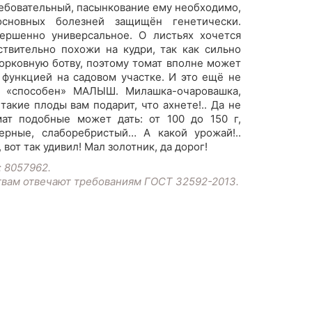
ебовательный, пасынкование ему необходимо,
основных болезней защищён генетически.
ершенно универсальное. О листьях хочется
ствительно похожи на кудри, так как сильно
орковную ботву, поэтому томат вполне может
 функцией на садовом участке. И это ещё не
е «способен» МАЛЫШ. Милашка-очаровашка,
акие плоды вам подарит, что ахнете!.. Да не
ат подобные может дать: от 100 до 150 г,
ерные, слаборебристый… А какой урожай!..
, вот так удивил! Мал золотник, да дорог!
: 8057962.
твам отвечают требованиям ГОСТ 32592-2013.