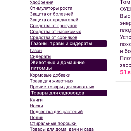
Том
Удобрения
Стимуляторы роста
ФУЕ
Защита от болезней
Выс
Защита от вредителей
эне
Средства от грызунов
пло
Средства от насекомых
Уст
Средства от сорняков
Газоны, травы и сидераты
пох
Газон
и б
Сидераты
Пло
Животные и домашние
засо
питомцы
51
.
Кормовые добавки
Трава для животных
Прочие товары для животных
Товары для садоводов
Книги
Носки
Подсветка для растений
Полив
Стиральные порошки
Товары для дома, дачи и сада