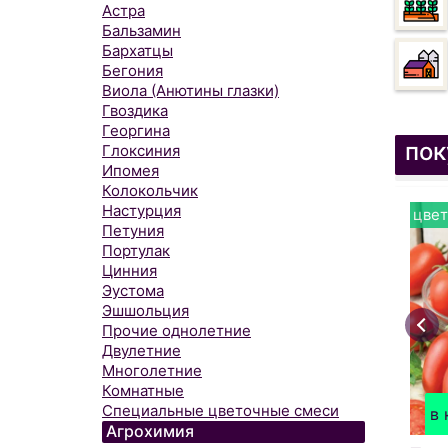
Астра
Бальзамин
Бархатцы
Бегония
Виола (Анютины глазки)
Гвоздика
Георгина
пок
Глоксиния
Ипомея
Колокольчик
Настурция
цвет
Петуния
Портулак
Цинния
Эустома
Эшшольция
Прочие однолетние
Двулетние
Многолетние
Комнатные
Специальные цветочные смеси
в 
Агрохимия