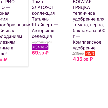
ат РИО
Томат
БОГАТАЯ
ГО —
ЗЛАТОУСТ
ГРЯДКА
окая
коллекция
тепличное
ргия
Татьяны
удобрение для
дообразования!
Штайнерт —
томата, перца,
ойчив к
Авторская
баклажана 500
олоданиям
селекция
г —
олезням!
Комплексное
короткий срок
=34
₽
тные в
удобрение
.70
69
₽
.50
510
-15%
ле!
.00
435
₽
₽
.00
50