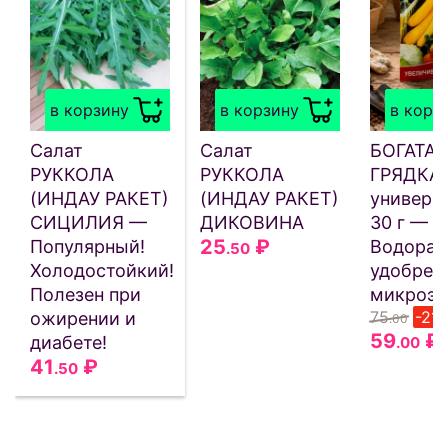
в корзину
в корзину
в корз
Салат
Салат
БОГАТАЯ
РУККОЛА
РУККОЛА
ГРЯДКА
(ИНДАУ РАКЕТ)
(ИНДАУ РАКЕТ)
универс
СИЦИЛИЯ —
ДИКОВИНА
30 г —
25
₽
Популярный!
Водорас
.50
Холодостойкий!
удобрен
Полезен при
микроэл
75
-21
ожирении и
.00
59
₽
диабете!
.00
41
₽
.50