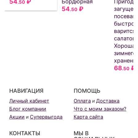
54
₽
Бордюрная
Пригодн
.50
54
₽
загущен
.50
посевам
быстро
варится!
салатов!
Хороша 
зимнего
хранения
68
₽
.50
НАВИГАЦИЯ
ПОМОЩЬ
Личный кабинет
Оплата
Доставка
и
Блог компании
Что с моим заказом?
Акции
Супервыгода
Карта сайта
и
КОНТАКТЫ
МЫ В