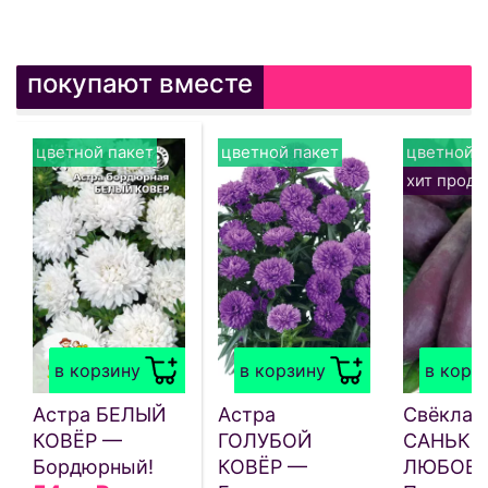
покупают вместе
цветной пакет
цветной пакет
цветной п
хит прод
в корзину
в корзину
в корз
Астра БЕЛЫЙ
Астра
Свёкла
КОВЁР —
ГОЛУБОЙ
САНЬКИ
Бордюрный!
КОВЁР —
ЛЮБОВЬ