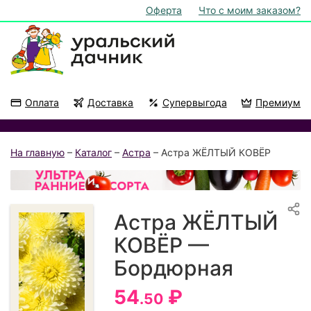
Оферта
Что с моим заказом?
Оплата
Доставка
Супервыгода
Премиум
Акции
На подоконник
На главную
–
Каталог
–
Астра
– Астра ЖЁЛТЫЙ КОВЁР
Астра ЖЁЛТЫЙ
КОВЁР —
Бордюрная
54
₽
.50