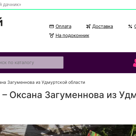
й дачник»
Оплата
Доставка
На подоконник
ана Загуменнова из Удмуртской области
 – Оксана Загуменнова из Уд