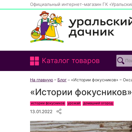
Официальный интернет-магазин ГК «Уральски
Каталог товаров
На главную
–
Блог
– «Истории фокусников» – Окс
«Истории фокусников»
истории фокусников
урожай
домашний огород
13.01.2022