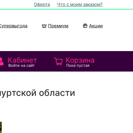
Оферта
Что с моим заказом?
Супервыгода
Премиум
Акции
Кабинет
Корзина
Войти на сайт
Пока пустая
муртской области