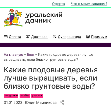
Оферта
Что с моим заказом?
Оплата
Доставка
Супервыгода
Премиум
Акции
На подоконник
На главную
–
Блог
– Какие плодовые деревья лучше
выращивать, если близко грунтовые воды?
Какие плодовые деревья
лучше выращивать, если
близко грунтовые воды?
плодовые
ликбез
участок
31.01.2023
Юлия Мызникова
|