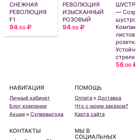
СНЕЖНАЯ
РЕВОЛЮЦИЯ
ШУСТРЁ
РЕВОЛЮЦИЯ
ИЗЫСКАННЫЙ
— Созре
F1
РОЗОВЫЙ
шустро!
94
₽
94
₽
Компакт
.50
.50
листова
розетка!
Устойчив
стрелко
56
₽
.00
НАВИГАЦИЯ
ПОМОЩЬ
Личный кабинет
Оплата
Доставка
и
Блог компании
Что с моим заказом?
Акции
Супервыгода
Карта сайта
и
КОНТАКТЫ
МЫ В
СОЦИАЛЬНЫХ