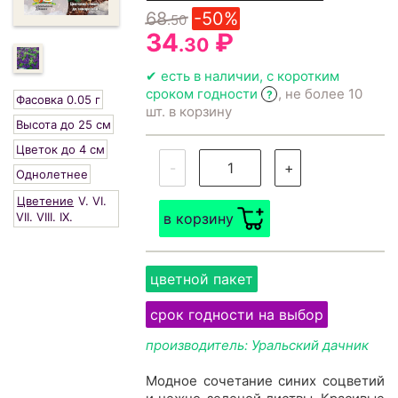
68
-50%
.50
34
₽
.30
✔ есть в наличии, с коротким
сроком годности
, не более 10
?
Фасовка 0.05 г
шт. в корзину
Высота до 25 см
Цветок до 4 см
-
+
Однолетнее
Цветение
V.
VI.
VII.
VIII.
IX.
в корзину
цветной пакет
срок годности на выбор
производитель: Уральский дачник
Модное сочетание синих соцветий