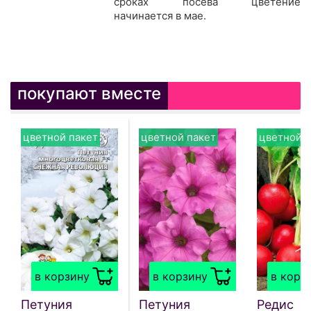
сроках посева цветение
начинается в мае.
покупают вместе
цветной пакет
цветной пакет
цветной п
в корзину
в корзину
в корз
Петуния
Петуния
Редис