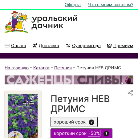
Оферта
Что с моим заказом?
Оплата
Доставка
Супервыгода
Премиум
Акции
На подоконник
На главную
–
Каталог
–
Петуния
– Петуния НЕВ ДРИМС
Петуния НЕВ
ДРИМС
хороший срок
?
короткий срок
-50%
?