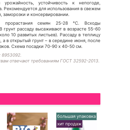
я урожайность, устойчивость к непогоде,
а. Рекомендуется для использования в свежем
, заморозки и консервировании.
ра прорастания семян 25-28 °С. Всходы
 В грунт рассаду высаживают в возрасте 55-60
коло 10 развитых листьев). Рассаду в теплицу
 а в открытый грунт – в середине июня, после
ков. Схема посадки 70-90 х 40-50 см.
: 8953092.
твам отвечают требованиям ГОСТ 32592-2013.
большая упаковка
большая у
хит продаж
хит прода