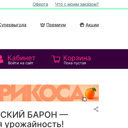
Оферта
Что с моим заказом?
Супервыгода
Премиум
Акции
Кабинет
Корзина
Войти на сайт
Пока пустая
НСКИЙ БАРОН —
 урожайность!