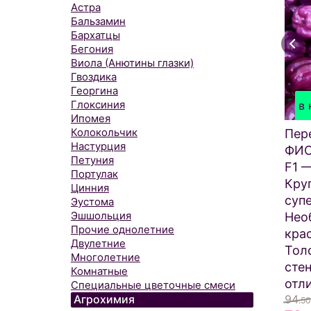
Астра
Бальзамин
Бархатцы
Бегония
Виола (Анютины глазки)
Гвоздика
Георгина
Глоксиния
в 
Ипомея
Колокольчик
Пер
Настурция
ФИ
Петуния
F1 
Портулак
Кру
Цинния
суп
Эустома
Эшшольция
Нео
Прочие однолетние
кра
Двулетние
Тол
Многолетние
стен
Комнатные
отл
Специальные цветочные смеси
Агрохимия
94
.50