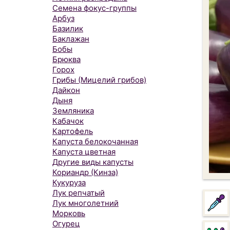
Семена фокус-группы
Арбуз
Базилик
Баклажан
Бобы
Брюква
Горох
Грибы (Мицелий грибов)
Дайкон
Дыня
Земляника
Кабачок
Картофель
Капуста белокочанная
Капуста цветная
Другие виды капусты
Кориандр (Кинза)
Кукуруза
Лук репчатый
Лук многолетний
Морковь
Огурец