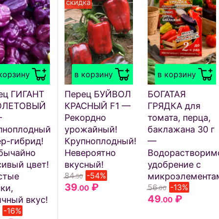
скидка
корзину
в корзину
в корзину
ец ГИГАНТ
Перец БУЙВОЛ
БОГАТАЯ
ОЛЕТОВЫЙ
КРАСНЫЙ F1 —
ГРЯДКА для
—
Рекордно
томата, перца,
пноплодный
урожайный!
баклажана 30 г
ер-гибрид!
Крупноплодный!
—
бычайно
Невероятно
Водорастворим
сивый цвет!
вкусный!
удобрение с
84
-54%
стые
микроэлемента
.50
39
₽
56
-13%
ки,
.00
.00
49
₽
ичный вкус!
.00
-16%