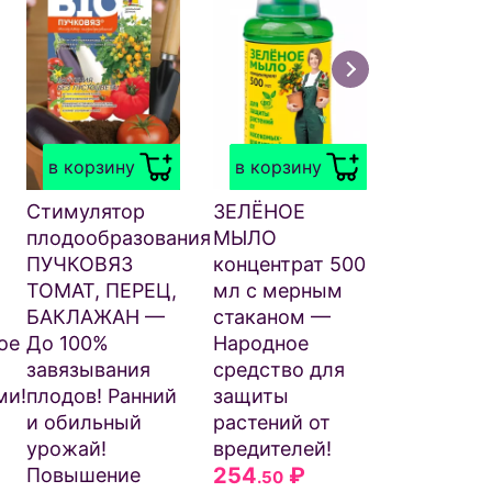
в корзи
ЗЕЛЁНОЕ
МЫЛО 70
в корзину
в корзину
распыли
— Стари
Стимулятор
ЗЕЛЁНОЕ
народное
плодообразования
МЫЛО
средство
ПУЧКОВЯЗ
концентрат 500
защиты
ТОМАТ, ПЕРЕЦ,
мл с мерным
растений
БАКЛАЖАН —
стаканом —
вредител
ое
До 100%
Народное
249
₽
.50
завязывания
средство для
ми!
плодов! Ранний
защиты
и обильный
растений от
урожай!
вредителей!
254
₽
Повышение
.50