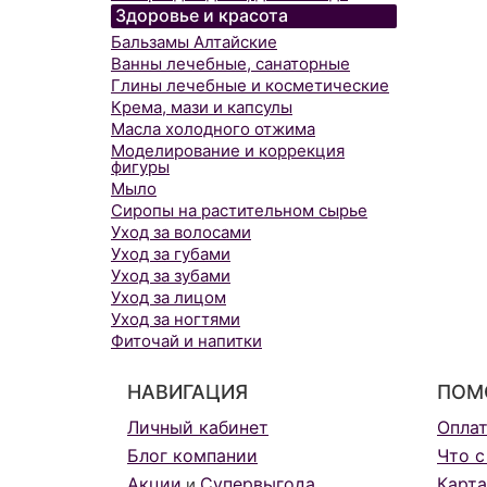
Здоровье и красота
Бальзамы Алтайские
Ванны лечебные, санаторные
Глины лечебные и косметические
Крема, мази и капсулы
Масла холодного отжима
Моделирование и коррекция
фигуры
Мыло
Сиропы на растительном сырье
Уход за волосами
Уход за губами
Уход за зубами
Уход за лицом
Уход за ногтями
Фиточай и напитки
НАВИГАЦИЯ
ПОМ
Личный кабинет
Опла
Блог компании
Что с
Акции
Супервыгода
Карта
и