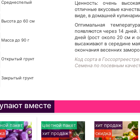
Среднеспелый
Ценность: очень высока
отличные вкусовые качеств
виде, в домашней кулинарии
Высота до 60 см
Оптимальная температу
появляются через 14 дней.
дней (рост около 20 см и о
Масса до 90 г
высаживают в середине мая,
окончания весенних замороз
Открытый грунт
Код сорта в Госсортреестре
Семена по посевным качес
Закрытый грунт
упают вместе
ной пакет
цветной пакет
хит продаж
ка
хит продаж
скидка