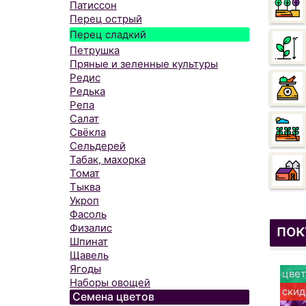
Патиссон
Перец острый
Перец сладкий
Петрушка
Пряные и зеленные культуры
Редис
Редька
Репа
Салат
Свёкла
Сельдерей
Табак, махорка
Томат
Тыква
Укроп
Фасоль
пок
Физалис
Шпинат
Щавель
Ягоды
цвет
Наборы овощей
скид
Семена цветов