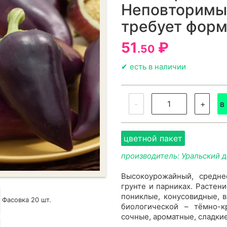
Неповторимый
требует форм
51
₽
.50
✔ есть в наличии
-
+
в
цветной пакет
производитель: Уральский 
Высокоурожайный, средн
грунте и парниках. Растен
пониклые, конусовидные, 
Фасовка 20 шт.
биологической – тёмно-к
сочные, ароматные, сладкие