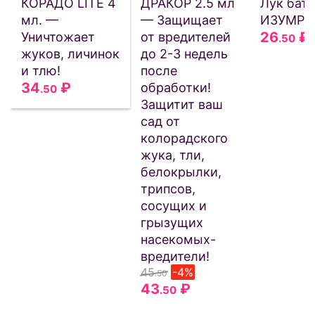
КОРАДО LITE 4
ДРАКОР 2.5 мл
Лук бат
мл. —
— Защищает
ИЗУМРУ
26
₽
Уничтожает
от вредителей
.50
жуков, личинок
до 2-3 недель
и тлю!
после
34
₽
обработки!
.50
Защитит ваш
сад от
колорадского
жука, тли,
белокрылки,
трипсов,
сосущих и
грызущих
насекомых-
вредители!
45
-4%
.50
43
₽
.50