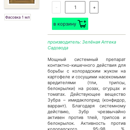
-
+
Фасовка 1 мл
в корзину
производитель: Зелёная Аптека
Садовода
Мощный системный препарат
контактно-кишечного действия для
борьбы с колорадским жуком на
картофеле и сосущими насекомыми
вредителями (тли, трипсы,
белокрылки) на розах, огурцах и
томатах. Действующее вещество
Зубра – имидаклоприд (конфидор,
варрант). Благодаря системному
действию, Зубр чрезвычайно
активен против тлей, трипсов и
белокрылок. Активность против
колорадского 95-98 %,