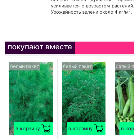
усиливается с возрастом растений.
2
Урожайность зелени около 4 кг/м
.
покупают вместе
белый пакет
белый пакет
белый па
в корзину
в корзину
в корз