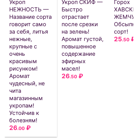
Укроп
Укроп СКИФ —
Горох
НЕЖНОСТЬ —
Быстро
ХАВСКИ
Название сорта
отрастает
ЖЕМЧУГ
говорит само
после срезки
Обсыпн
за себя, литья
на зелень!
сорт!
25
₽
нежные,
Аромат густой,
.50
крупные с
повышенное
очень
содержание
красивым
эфирных
рисунком!
масел!
26
₽
Аромат
.50
чудесный, не
чита
магазинным
укропам!
Устойчив к
болезням!
26
₽
.00