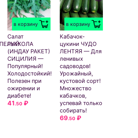
в корзи
Корианд
(Кинза)
в корзину
в корзину
ТКЕМАЛ
Обилие з
Салат
Кабачок-
всё лето!
СПЕЛЫЙ
РУККОЛА
цукини ЧУДО
Обладае
(ИНДАУ РАКЕТ)
ЛЕНТЯЯ — Для
пряным 
СИЦИЛИЯ —
ленивых
и изыска
Популярный!
садоводов!
ярким
Холодостойкий!
Урожайный,
ароматом
Полезен при
кустовой сорт!
26
₽
.50
ожирении и
Множество
диабете!
кабачков,
41
₽
успевай только
.50
собирать!
69
₽
.50