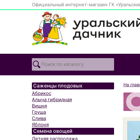
Официальный интернет-магазин ГК «Уральски
На гла
Саженцы плодовых
Абрикос
Алыча гибридная
Вишня
Груша
Слива
Яблоня
Семена овощей
Летняя распродажа