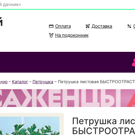
й дачник»
Оплата
Доставка
На подоконник
вную
–
Каталог
–
Петрушка
– Петрушка листовая БЫСТРООТРА
Петрушка лис
БЫСТРООТРА