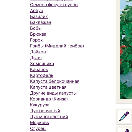
Семена фокус-группы
Арбуз
Базилик
Баклажан
Бобы
Брюква
Горох
Грибы (Мицелий грибов)
Дайкон
Дыня
Земляника
Кабачок
Картофель
Капуста белокочанная
Капуста цветная
Другие виды капусты
Кориандр (Кинза)
Кукуруза
Лук репчатый
Лук многолетний
Морковь
Огурец