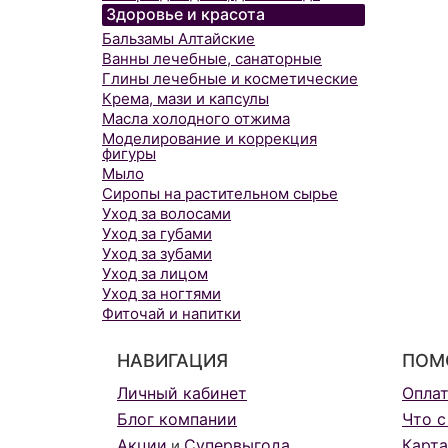
Здоровье и красота
Бальзамы Алтайские
Ванны лечебные, санаторные
Глины лечебные и косметические
Крема, мази и капсулы
Масла холодного отжима
Моделирование и коррекция
фигуры
Мыло
Сиропы на растительном сырье
Уход за волосами
Уход за губами
Уход за зубами
Уход за лицом
Уход за ногтями
Фиточай и напитки
НАВИГАЦИЯ
ПОМ
Личный кабинет
Опла
Блог компании
Что с
Акции
Супервыгода
Карта
и