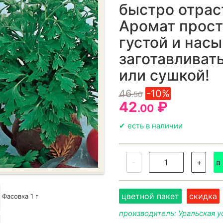
быстро отрас
Аромат прост
густой и нас
заготавливать
или сушкой!
46
-10%
.50
42
₽
.00
✔ есть в наличии
-
+
в
цветной пакет
скидка
Фасовка 1 г
производитель: Уральская у