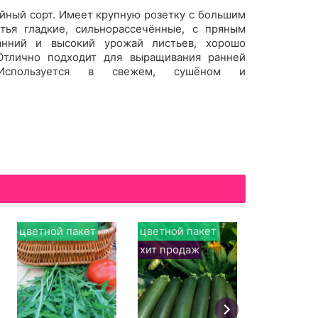
йный сорт. Имеет крупную розетку с большим
тья гладкие, сильнорассеч
ё
нные, с пряным
анний и высокий урожай листьев, хорошо
 Отлично подходит для выращивания ранней
 Используется в свежем, суш
ё
ном и
цветной пакет
цветной пакет
белый пак
хит продаж
хит прода