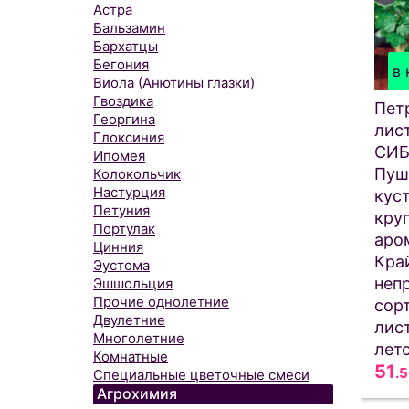
Астра
Бальзамин
Бархатцы
Бегония
в 
Виола (Анютины глазки)
Гвоздика
Пет
Георгина
лис
Глоксиния
СИБ
Ипомея
Пуш
Колокольчик
Настурция
кус
Петуния
кру
Портулак
аро
Цинния
Кра
Эустома
неп
Эшшольция
Прочие однолетние
сор
Двулетние
лис
Многолетние
лето
Комнатные
51
.
Специальные цветочные смеси
Агрохимия