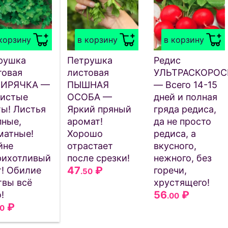
корзину
в корзину
в корзину
рушка
Петрушка
Редис
товая
листовая
УЛЬТРАСКОРО
ИРЯЧКА —
ПЫШНАЯ
— Всего 14-15
истые
ОСОБА —
дней и полная
ты! Листья
Яркий пряный
гряда редиса,
пные,
аромат!
да не просто
матные!
Хорошо
редиса, а
йне
отрастает
вкусного,
рихотливый
после срезки!
нежного, без
47
₽
т! Обилие
горечи,
.50
твы всё
хрустящего!
56
₽
!
.00
₽
50