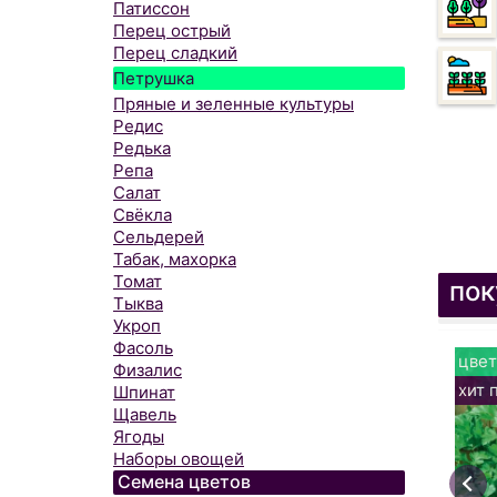
Патиссон
Перец острый
Перец сладкий
Петрушка
Пряные и зеленные культуры
Редис
Редька
Репа
Салат
Свёкла
Сельдерей
Табак, махорка
Томат
пок
Тыква
Укроп
Фасоль
цвет
Физалис
хит 
Шпинат
Щавель
Ягоды
Наборы овощей
Семена цветов