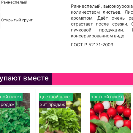
Раннеспелый
Раннеспелый, высокоурожа
количеством листьев. Лис
ароматом. Да
ё
т очень р
Открытый грунт
отрастает после срезки.
пучковой продукции.
консервированном виде.
ГОСТ Р 52171-2003
упают вместе
ной пакет
цветной пакет
цветной пакет
продаж
хит продаж