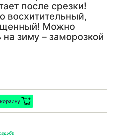
тает после срезки!
о восхитительный,
ыщенный! Можно
 на зиму – заморозкой
 корзину
садьба