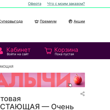
Оферта
Что с моим заказом?
Супервыгода
Премиум
Акции
Кабинет
Корзина
Войти на сайт
Пока пустая
СТАЮЩАЯ
товая
СТАЮЩАЯ — Очень