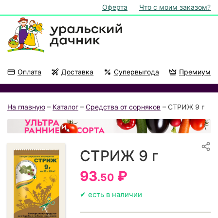
Оферта
Что с моим заказом?
Оплата
Доставка
Супервыгода
Премиум
Акции
На подоконник
На главную
–
Каталог
–
Средства от сорняков
– СТРИЖ 9 г
СТРИЖ 9 г
93
₽
.50
✔ есть в наличии