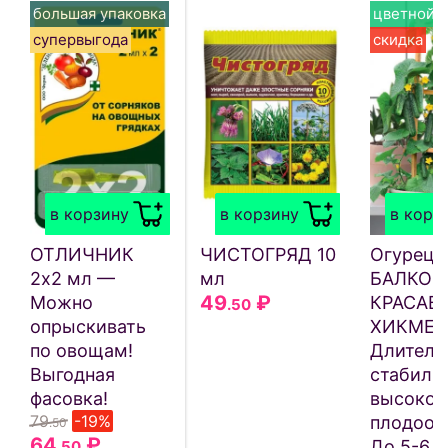
большая упаковка
цветной п
супервыгода
скидка
в корзину
в корзину
в корз
ОТЛИЧНИК
ЧИСТОГРЯД 10
Огурец
2х2 мл —
мл
БАЛКОН
49
₽
Можно
КРАСАВ
.50
опрыскивать
ХИКМЕТ
по овощам!
Длитель
Выгодная
стабиль
фасовка!
высокое
79
-19%
плодооб
.50
64
₽
До 5-6 з
.50