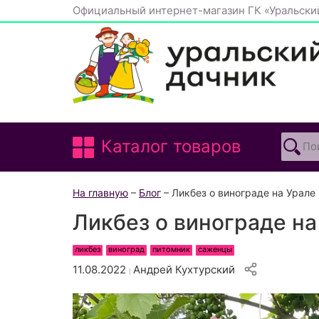
Официальный интернет-магазин ГК «Уральски
Каталог товаров
На главную
–
Блог
– Ликбез о винограде на Урале
Ликбез о винограде на
ликбез
виноград
питомник
саженцы
11.08.2022
Андрей Кухтурский
|