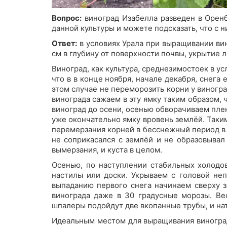
Вопрос:
виноград Изабелла разведен в Оренб
данной культуры и можете подсказать, что с 
Ответ:
в условиях Урала при выращивании ви
см в глубину от поверхности почвы, укрытие л
Виноград, как культура, среднезимостоек в ус
что в в конце ноября, начале декабря, снега
этом случае не переморозить корни у виногра
винограда сажаем в эту ямку таким образом, 
виноград до осени, осенью обворачиваем плен
уже окончательно ямку вровень землёй. Таки
перемерзания корней в бесснежный период в 
не соприкасался с землёй и не образовывал
вымерзания, и куста в целом.
Осенью, по наступлении стабильных холодов
настилы или доски. Укрываем с головой не
выпаданию первого снега начинаем сверху з
винограда даже в 30 градусные морозы. Ве
шпалеры подойдут две вкопанные трубы, и нат
Идеальным местом для выращивания виноград