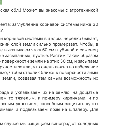
ская обл.) Может вы знакомы с агротехникой
ента: заглубление корневой системы ниже 30
у.
к и корневой системы в целом. нередко бывает,
рхний слой земли сильно промерзает. Чтобы, в
дке выкапываем ямку 60 см глубиной и саженец
 не засыпанные, пустые. Растим таким образом
 поверхности земли на этих 30 см, и засыпаем
рхности земли, что очень важно во избежание
имо, чтобы стволик ближе к поверхности зимы
и земли, создавая тем самым возможность их
града и укладываем их на землю, на дощатые
чем то тяжелым, к примеру кирпичами, и по
опасным укрытием, способным защитить кусты
нимаем и подвязываем лозы на шпалеру. Для
ом случае мы защищаем виноград от холодных