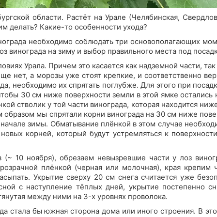
ургской области. Растёт на Урале (Челябинская, Свердлов
ним делать? Какие-то особенности ухода?
нограда необходимо соблюдать три основополагающих мом
оз винограда на зиму и выбор правильного места под посадк
ловиях Урала. Причем это касается как надземной части, та
 еще нет, а морозы уже стоят крепкие, и соответственно ве
да, необходимо их спрятать поглубже. Для этого при поса
чтобы 30 см ниже поверхности земли в этой ямке остались
кой стволик у той части винограда, которая находится ниже
м образом мы спрятали корни винограда на 30 см ниже пове
начале зимы. Обматывание плёнкой в этом случае необход
 новых корней, который будут устремляться к поверхност
 (~ 10 ноября), обрезаем невызревшие части у лоз вино
прозрачной плёнкой (черная или молочная), края крепим 
асыпать. Укрытие сверху 20 см снега считается уже без
сной с наступление тёплых дней, укрытие постепенно с
янутая между ними на 3-х уровнях проволока.
а стала бы южная сторона дома или иного строения. В эт