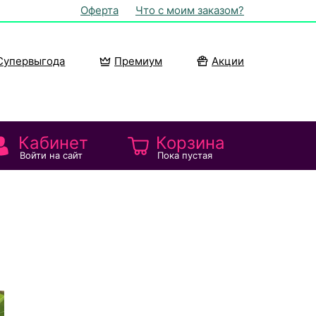
Оферта
Что с моим заказом?
Супервыгода
Премиум
Акции
Кабинет
Корзина
Войти на сайт
Пока пустая