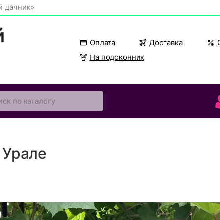
й дачник»
Оплата
Доставка
На подоконник
 Урале