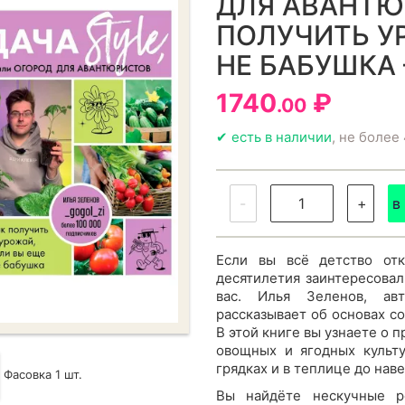
ДЛЯ АВАНТЮ
ПОЛУЧИТЬ У
НЕ БАБУШКА 
1740
₽
.00
✔ есть в наличии
, не более 
-
+
в
Если вы всё детство отк
десятилетия заинтересовал
вас. Илья Зеленов, ав
рассказывает об основах с
В этой книге вы узнаете о
овощных и ягодных культу
грядках и в теплице до нав
Фасовка 1 шт.
Вы найдёте нескучные р