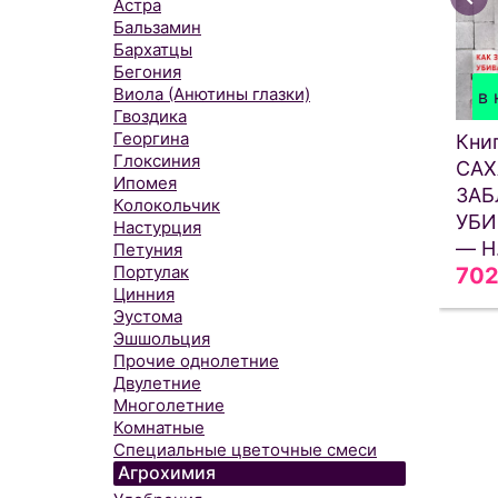
Астра
Бальзамин
Бархатцы
Бегония
Виола (Анютины глазки)
в 
Гвоздика
Георгина
Кни
Глоксиния
САХ
Ипомея
ЗАБ
Колокольчик
УБИ
Настурция
— Н
Петуния
Портулак
70
Цинния
Эустома
Эшшольция
Прочие однолетние
Двулетние
Многолетние
Комнатные
Специальные цветочные смеси
Агрохимия