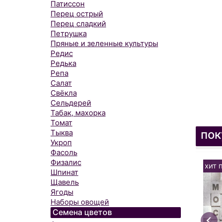
Патиссон
Перец острый
Перец сладкий
Петрушка
Пряные и зеленные культуры
Редис
Редька
Репа
Салат
Свёкла
Сельдерей
Табак, махорка
Томат
пок
Тыква
Укроп
Фасоль
Физалис
хит 
Шпинат
Щавель
Ягоды
Наборы овощей
Семена цветов