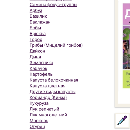
Семена фокус-группы
Арбуз
Базилик
Баклажан
Бобы
Брюква
Горох
Грибы (Мицелий грибов)
Дайкон
Дыня
Земляника
Кабачок
Картофель
Капуста белокочанная
Капуста цветная
Другие виды капусты
Кориандр (Кинза)
Кукуруза
Лук репчатый
Лук многолетний
Морковь
Огурец