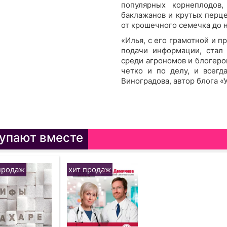
популярных корнеплодов
баклажанов и крутых перце
от крошечного семечка до 
«Илья, с его грамотной и 
подачи информации, стал
среди агрономов и блогеро
четко и по делу, и всегд
Виноградова, автор блога «
упают вместе
продаж
хит продаж