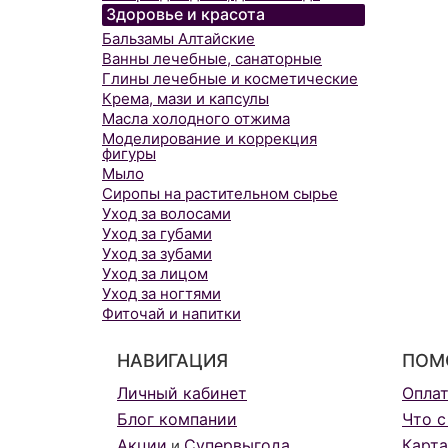
Здоровье и красота
Бальзамы Алтайские
Ванны лечебные, санаторные
Глины лечебные и косметические
Крема, мази и капсулы
Масла холодного отжима
Моделирование и коррекция
фигуры
Мыло
Сиропы на растительном сырье
Уход за волосами
Уход за губами
Уход за зубами
Уход за лицом
Уход за ногтями
Фиточай и напитки
НАВИГАЦИЯ
ПОМ
Личный кабинет
Опла
Блог компании
Что с
Акции
Супервыгода
Карта
и