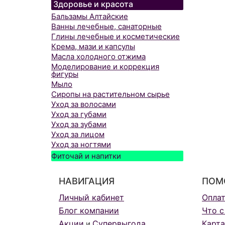
Здоровье и красота
Бальзамы Алтайские
Ванны лечебные, санаторные
Глины лечебные и косметические
Крема, мази и капсулы
Масла холодного отжима
Моделирование и коррекция
фигуры
Мыло
Сиропы на растительном сырье
Уход за волосами
Уход за губами
Уход за зубами
Уход за лицом
Уход за ногтями
Фиточай и напитки
НАВИГАЦИЯ
ПОМ
Личный кабинет
Опла
Блог компании
Что с
Акции
Супервыгода
Карта
и