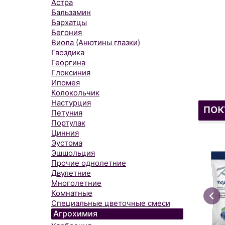
Астра
Бальзамин
Бархатцы
Бегония
Виола (Анютины глазки)
Гвоздика
Георгина
Глоксиния
Ипомея
Колокольчик
Настурция
пок
Петуния
Портулак
Цинния
Эустома
Эшшольция
Прочие однолетние
Двулетние
Многолетние
Комнатные
Специальные цветочные смеси
Агрохимия