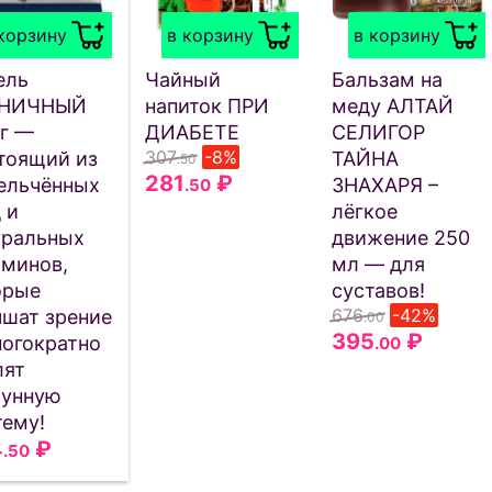
корзину
в корзину
в корзину
ель
Чайный
Бальзам на
РНИЧНЫЙ
напиток ПРИ
меду АЛТАЙ
 г —
ДИАБЕТЕ
СЕЛИГОР
307
-8%
тоящий из
ТАЙНА
.50
281
₽
ельчённых
ЗНАХАРЯ –
.50
 и
лёгкое
уральных
движение 250
аминов,
мл — для
орые
суставов!
676
-42%
чшат зрение
.00
395
₽
ногократно
.00
лят
унную
тему!
4
₽
.50