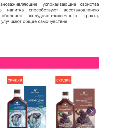
ранозаживляющие, успокаивающие свойства
о напитка способствуют восстановлению
оболочек желудочно-кишечного тракта,
 улучшают общее самочувствие!
.
скидка
скидка
скидка
в корзи
Бальзам 