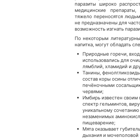
паразиты широко распрост
медицинские препараты,
тяжело переносятся людьм
не предназначены для част
возможность изгнать параз
По некоторым литературны
напитка, могут обладать с
Природные горечи, вход
использовались для очищ
лямблий, хламидий и др
Танины, фенолгликозиды
состав коры осины отли
печёночными сосальщик
червями;
Имбирь известен своим 
спектр гельминтов, виру
уникальному сочетанию 
незаменимых аминокисл
пищеварение;
Мята оказывает губитель
дыхания и мочеполовой 