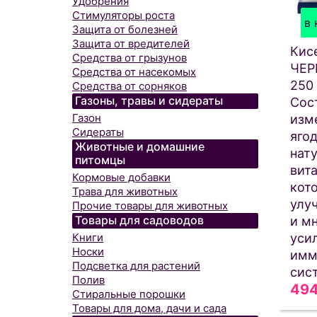
Удобрения
Стимуляторы роста
в 
Защита от болезней
Защита от вредителей
Кис
Средства от грызунов
ЧЕ
Средства от насекомых
250
Средства от сорняков
Газоны, травы и сидераты
Сос
Газон
изм
Сидераты
ягод
Животные и домашние
нат
питомцы
вит
Кормовые добавки
кот
Трава для животных
улу
Прочие товары для животных
Товары для садоводов
и м
уси
Книги
Носки
имм
Подсветка для растений
сис
Полив
49
Стиральные порошки
Товары для дома, дачи и сада