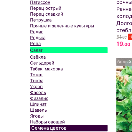
сочны
Патиссон
Перец острый
Ранне
Перец сладкий
холод
Петрушка
Долго
Пряные и зеленные культуры
стебл
Редис
51
-
Редька
.50
19
Репа
.00
Салат
Свёкла
белый
Сельдерей
Табак, махорка
Томат
Тыква
Укроп
Фасоль
Физалис
Шпинат
Щавель
Ягоды
Наборы овощей
Семена цветов