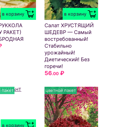
в корзину
в корзину
 РУККОЛА
Салат ХРУСТЯЩИЙ
У РАКЕТ)
ШЕДЕВР — Самый
БРОДНАЯ
востребованный!
₽
Стабильно
урожайный!
Диетический! Без
горечи!
56
₽
.00
 пакет
цветной пакет
в корзину