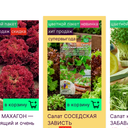
й пакет
цветной пакет
новинка
цветной
одаж
скидка
хит продаж
супервыгода
в корзину
в корзину
т МАХАГОН —
Салат СОСЕДСКАЯ
Салат 
ящий и очень
ЗАВИСТЬ
ЗАБАВ