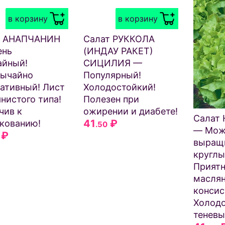
в корзину
в корзину
т АНАПЧАНИН
Салат РУККОЛА
ень
(ИНДАУ РАКЕТ)
айный!
СИЦИЛИЯ —
вычайно
Популярный!
ативный! Лист
Холодостойкий!
нистого типа!
Полезен при
чив к
ожирении и диабете!
Салат
41
₽
кованию!
.50
— Мож
₽
выращ
круглы
Приятн
маслян
консис
Холодо
теневы