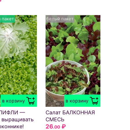
₽
 пакет
белый пакет
в корзину
в корзину
 ЛИФЛИ —
Салат БАЛКОННАЯ
 выращивать
СМЕСЬ
26
₽
оконнике!
.00