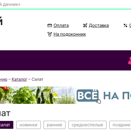
й дачник»
Оплата
Доставка
На подоконник
вную
–
Каталог
– Салат
ат
салат
новинки
ранние
среднеспелые
поздние