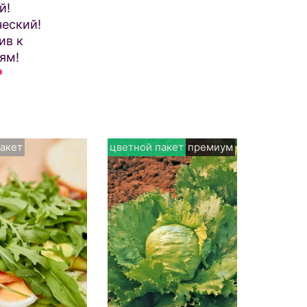
й!
еский!
ив к
ям!
₽
акет
цветной пакет
премиум