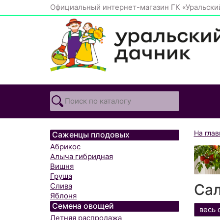
Официальный интернет-магазин ГК «Уральски
На гла
Саженцы плодовых
Абрикос
Алыча гибридная
Вишня
Груша
Сал
Слива
Яблоня
Семена овощей
весь 
Летняя распродажа