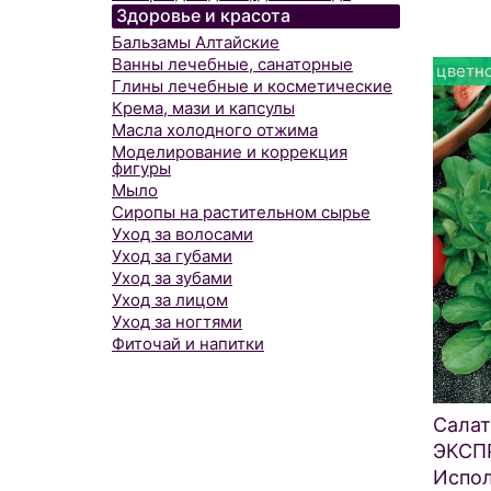
Здоровье и красота
Бальзамы Алтайские
Ванны лечебные, санаторные
цветно
Глины лечебные и косметические
Крема, мази и капсулы
Масла холодного отжима
Моделирование и коррекция
фигуры
Мыло
Сиропы на растительном сырье
Уход за волосами
Уход за губами
Уход за зубами
Уход за лицом
Уход за ногтями
Фиточай и напитки
Салат
ЭКСП
Испол