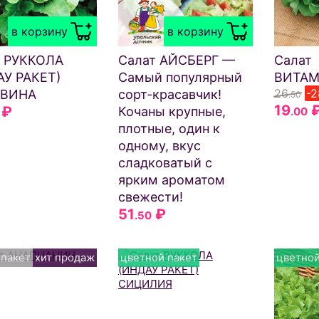
в корзину
в корзину
т РУККОЛА
Салат АЙСБЕРГ —
Салат
У РАКЕТ)
Самый популярный
ВИТА
26
-
ВИНА
сорт-красавчик!
.50
19
₽
Кочаны крупные,
.00
плотные, один к
одному, вкус
сладковатый с
ярким ароматом
свежести!
51
₽
.50
 пакет
хит продаж
цветной пакет
цветной