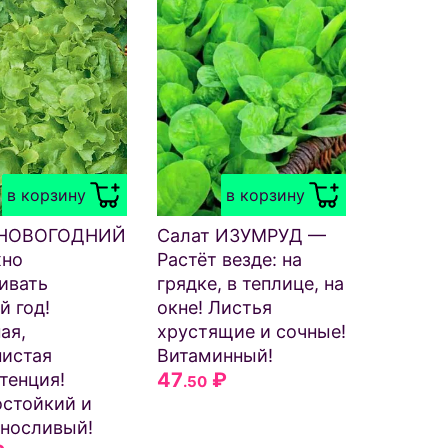
в корзину
в корзину
 НОВОГОДНИЙ
Салат ИЗУМРУД —
но
Растёт везде: на
ивать
грядке, в теплице, на
й год!
окне! Листья
ая,
хрустящие и сочные!
истая
Витаминный!
47
₽
тенция!
.50
стойкий и
носливый!