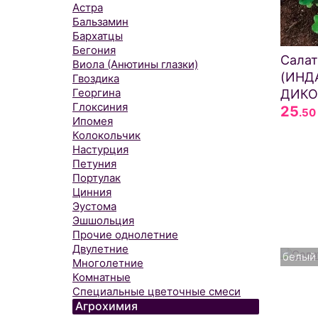
Астра
Бальзамин
Бархатцы
Бегония
Сала
Виола (Анютины глазки)
(ИНДА
Гвоздика
Георгина
ДИКО
Глоксиния
25
.50
Ипомея
Колокольчик
Настурция
Петуния
Портулак
Цинния
Эустома
Эшшольция
Прочие однолетние
Двулетние
белый
Многолетние
Комнатные
Специальные цветочные смеси
Агрохимия