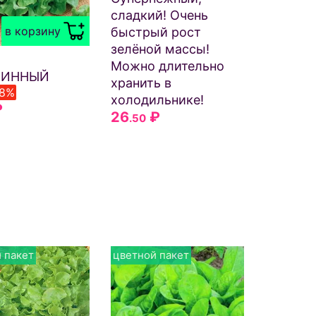
сладкий! Очень
в корзину
быстрый рост
зелёной массы!
Можно длительно
МИННЫЙ
хранить в
28%
холодильнике!
₽
26
₽
.50
 пакет
цветной пакет