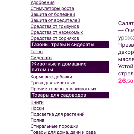
Удобрения
Стимуляторы роста
Защита от болезней
Защита от вредителей
Сала
Средства от грызунов
— Оч
Средства от насекомых
урож
Средства от сорняков
Газоны, травы и сидераты
Чрез
декор
Газон
Сидераты
масля
Животные и домашние
Устой
питомцы
стрел
Кормовые добавки
26
.50
Трава для животных
Прочие товары для животных
Товары для садоводов
Книги
Носки
Подсветка для растений
Полив
Стиральные порошки
Товары для дома, дачи и сада