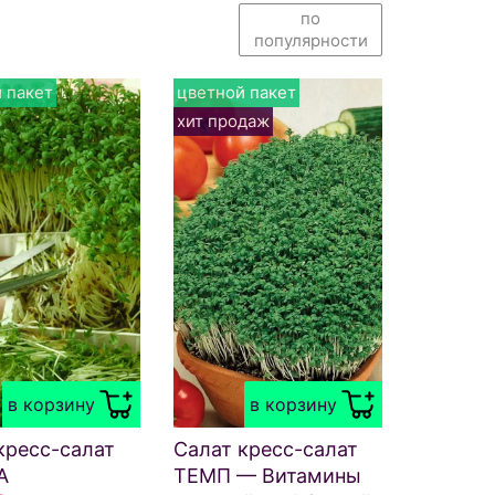
по
популярности
 пакет
цветной пакет
хит продаж
в корзину
в корзину
кресс-салат
Салат кресс-салат
А
ТЕМП — Витамины