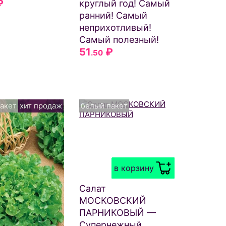
₽
круглый год! Самый
ранний! Самый
неприхотливый!
Самый полезный!
51
₽
.50
акет
хит продаж
белый пакет
в корзину
Салат
МОСКОВСКИЙ
ПАРНИКОВЫЙ —
Супернежный,