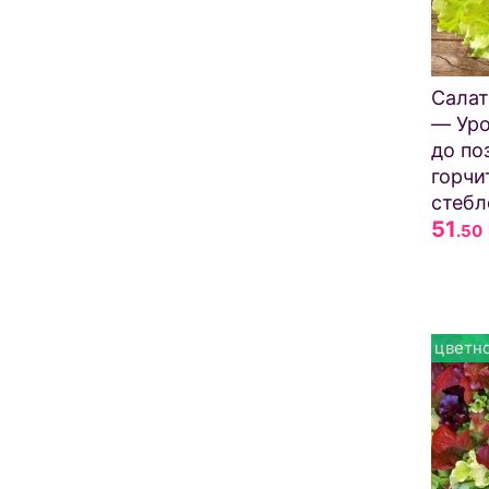
Сала
— Уро
до по
горчи
стебл
51
.50
цветно