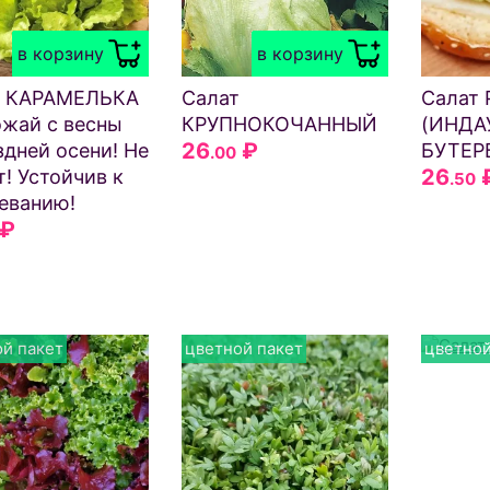
в корзину
в корзину
т КАРАМЕЛЬКА
Салат
Салат
жай с весны
КРУПНОКОЧАННЫЙ
(ИНДА
26
₽
здней осени! Не
БУТЕР
.00
26
т! Устойчив к
.50
еванию!
₽
й пакет
цветной пакет
цветной