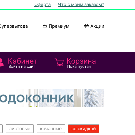
Оферта
Что с моим заказом?
Супервыгода
Премиум
Акции
Кабинет
Корзина
Войти на сайт
Пока пустая
листовые
кочанные
со скидкой