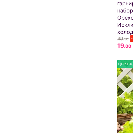
гарни
набор
Орехо
Искл
холод
49
.50
19
.00
цветно