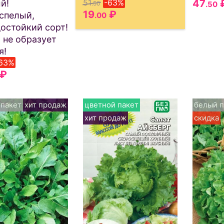
51
-63%
47
й!
.50
.50
19
₽
спелый,
.00
остойкий сорт!
 не образует
я!
63%
₽
 пакет
хит продаж
цветной пакет
белый п
хит продаж
скидка