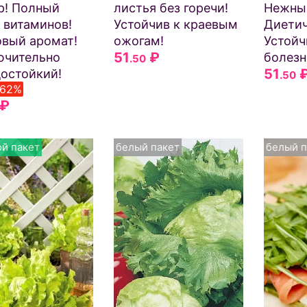
р! Полный
листья без горечи!
Нежны
 витаминов!
Устойчив к краевым
Диетич
вый аромат!
ожогам!
Устойч
51
₽
ючительно
болезн
.50
51
остойкий!
.50
-62%
₽
й пакет
белый пакет
белый п