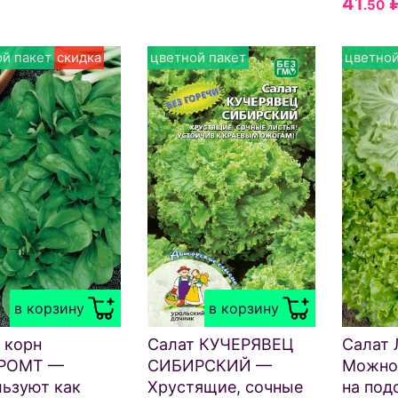
41
.50
й пакет
скидка
цветной пакет
цветной
в корзину
в корзину
 корн
Салат КУЧЕРЯВЕЦ
Салат
РОМТ —
СИБИРСКИЙ —
Можно
ьзуют как
Хрустящие, сочные
на под