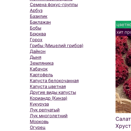
Семена фокус-группы
Арбуз
Базилик
Баклажан
цветно
Бобы
хит пр
Брюква
Горох
Грибы (Мицелий грибов)
Дайкон
Дыня
Земляника
Кабачок
Картофель
Капуста белокочанная
Капуста цветная
Другие виды капусты
Кориандр (Кинза)
Кукуруза
Лук репчатый
Лук многолетний
Сала
Морковь
Хруст
Огурец