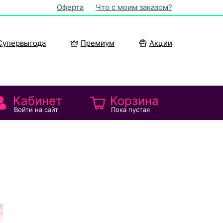
Оферта
Что с моим заказом?
Супервыгода
Премиум
Акции
Кабинет
Корзина
Войти на сайт
Пока пустая