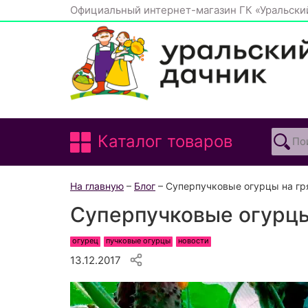
Официальный интернет-магазин ГК «Уральски
Каталог товаров
На главную
–
Блог
– Суперпучковые огурцы на гр
Суперпучковые огурцы
огурец
пучковые огурцы
новости
13.12.2017