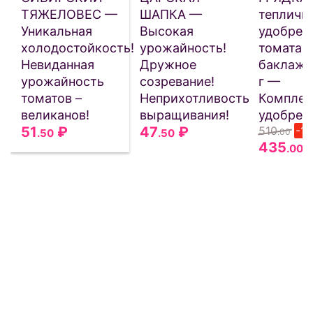
ТЯЖЕЛОВЕС —
ШАПКА —
тепличн
Уникальная
Высокая
удобрен
холодостойкость!
урожайность!
томата, 
Невиданная
Дружное
баклажа
урожайность
созревание!
г —
томатов –
Неприхотливость
Комплек
великанов!
выращивания!
удобрен
51
₽
47
₽
510
-1
.50
.50
.00
435
.00