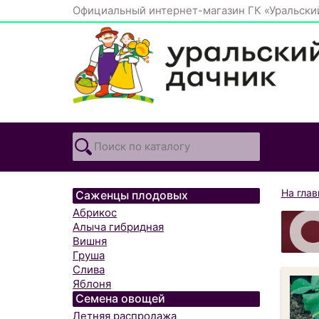
Официальный интернет-магазин ГК «Уральски
На гла
Саженцы плодовых
Абрикос
Алыча гибридная
Вишня
Груша
Слива
Яблоня
Семена овощей
Летняя распродажа