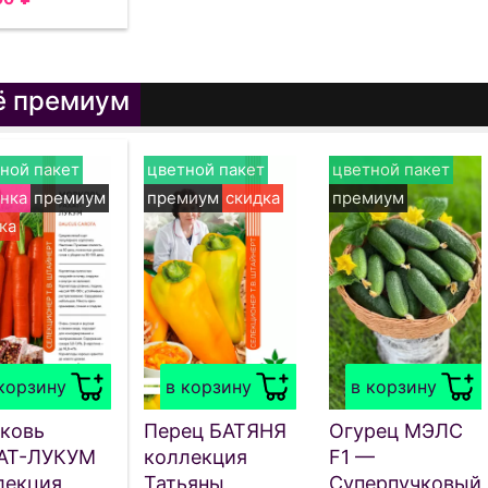
ё премиум
ной пакет
цветной пакет
цветной пакет
нка
премиум
премиум
скидка
премиум
ка
корзину
в корзину
в корзину
ковь
Перец БАТЯНЯ
Огурец МЭЛС
АТ-ЛУКУМ
коллекция
F1 —
лекция
Татьяны
Суперпучковый,