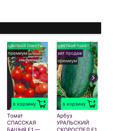
цветной пакет
цветной пакет
цветной п
премиум
хит продаж
премиум
с
премиум
в корзи
Свёкла
ГЕНЕРАЛ
в корзину
в корзину
— Быстр
варится!
Томат
Арбуз
Сладкая,
СПАССКАЯ
УРАЛЬСКИЙ
нежная, 
БАШНЯ F1 —
СКОРОСПЕЛ F1