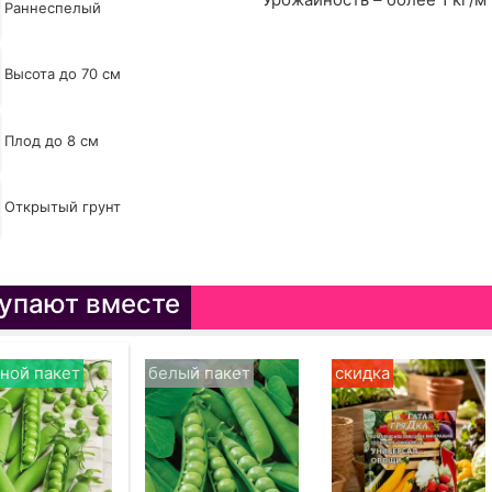
Раннеспелый
Высота до 70 см
Плод до 8 см
Открытый грунт
упают вместе
ной пакет
белый пакет
скидка