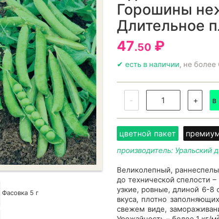
Горошины неж
Длительное 
47
₽
.50
✔ есть в наличии
, не более 
-
+
в
цветной пакет
премиу
производитель: Уральский 
Великолепный, раннеспелый
до технической спелости –
узкие, ровные, длиной 6-8
Фасовка 5 г
вкуса, плотно заполняющих
свежем виде, замораживани
Урожайность – более 1 кг/м