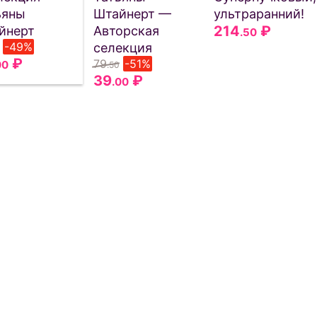
ьяны
Штайнерт —
ультраранний!
214
₽
йнерт
Авторская
.50
-49%
селекция
₽
79
-51%
00
.50
39
₽
.00