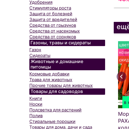
Удобрения
Стимуляторы роста
Защита от болезней
Защита от вредителей
ещ
Средства от грызунов
Средства от насекомых
Средства от сорняков
Газоны, травы и сидераты
цвет
Газон
нови
Сидераты
скид
Животные и домашние
питомцы
Кормовые добавки
Трава для животных
Прочие товары для животных
Товары для садоводов
Книги
в 
Носки
Подсветка для растений
Мор
Полив
РАХ
Стиральные порошки
Товары для дома, дачи и сада
кол