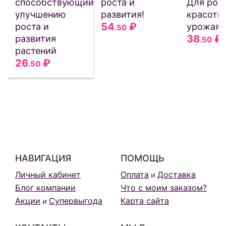
способствующий
роста и
Для рост
улучшению
развития!
красоты
54
₽
роста и
урожая
.50
38
₽
развития
.50
растений
26
₽
.50
НАВИГАЦИЯ
ПОМОЩЬ
Личный кабинет
Оплата
Доставка
и
Блог компании
Что с моим заказом?
Акции
Супервыгода
Карта сайта
и