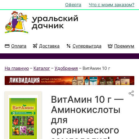
Оферта
Что с моим заказом?
Оплата
Доставка
Супервыгода
Премиум
Акции
На подоконник
На главную
–
Каталог
–
Удобрения
– ВитАмин 10 г
ВитАмин 10 г —
Аминокислоты
для
органического