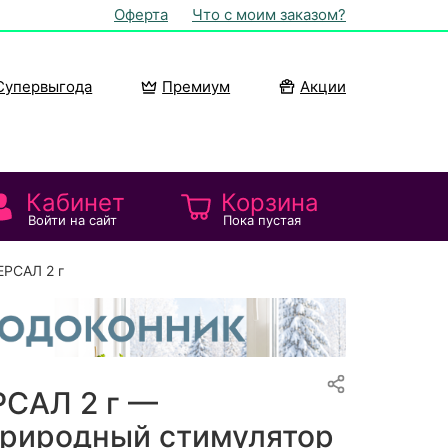
Оферта
Что с моим заказом?
Супервыгода
Премиум
Акции
Кабинет
Корзина
Войти на сайт
Пока пустая
ЕРСАЛ 2 г
РСАЛ 2 г —
природный стимулятор