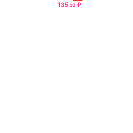
135
₽
.00