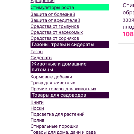
Удобрения
Сти
Стимуляторы роста
обр
Защита от болезней
завя
Защита от вредителей
Средства от грызунов
пло
Средства от насекомых
108
Средства от сорняков
Газоны, травы и сидераты
Газон
Сидераты
Животные и домашние
питомцы
Кормовые добавки
Трава для животных
Прочие товары для животных
Товары для садоводов
Книги
Носки
Подсветка для растений
Полив
Стиральные порошки
Товары для дома, дачи и сада