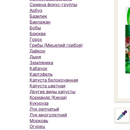
Семена фокус-группы
Арбуз
Базилик
Баклажан
Бобы
Брюква
Горох
Грибы (Мицелий грибов)
Дайкон
Дыня
Земляника
Кабачок
Картофель
Капуста белокочанная
Капуста цветная
Другие виды капусты
Кориандр (Кинза)
Кукуруза
Лук репчатый
Лук многолетний
Морковь
Огурец