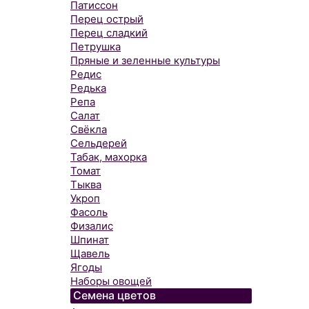
Патиссон
Перец острый
Перец сладкий
Петрушка
Пряные и зеленные культуры
Редис
Редька
Репа
Салат
Свёкла
Сельдерей
Табак, махорка
Томат
Тыква
Укроп
Фасоль
Физалис
Шпинат
Щавель
Ягоды
Наборы овощей
Семена цветов