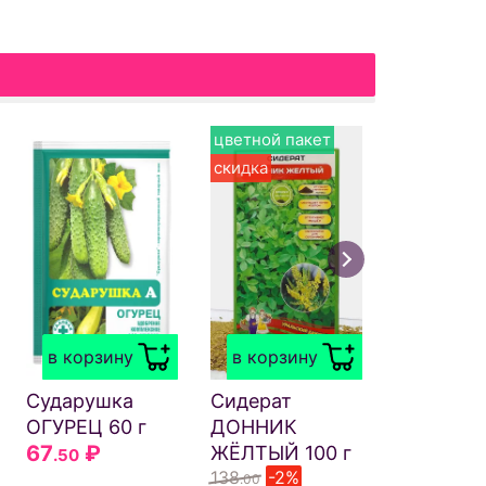
цветной пакет
скидка
в корзи
Акварин
УНИВЕР
в корзину
в корзину
20 г
38
₽
.50
Сударушка
Сидерат
ОГУРЕЦ 60 г
ДОННИК
67
₽
ЖЁЛТЫЙ 100 г
.50
138
-2%
.00