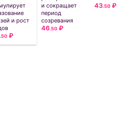
43
₽
мулирует
и сокращает
.50
азование
период
зей и рост
созревания
46
₽
дов
.50
₽
.50