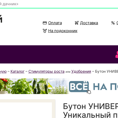
й дачник»
Оплата
Доставка
На подоконник
вную
–
Каталог
–
Стимуляторы роста
Удобрения
– Бутон УНИВ
или
Бутон УНИВЕ
Уникальный 