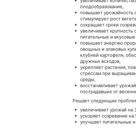
увеличивает количество 
плодообразование,
повышает урожайность о
стимулирует рост вегет
сокращает сроки созрева
увеличивает крупность о
питательные и вкусовые 
повышает энергию прора
овощных и злаковых кул
клубней картофеля, обе
дружных всходов,
укрепляет растения, по
стрессам при выращиван
среды,
восстанавливает урожай
пострадавших от весенн
Решает следующие пробле
увеличивает урожай на 
ускоряет созревание на 
улучшает питательные и