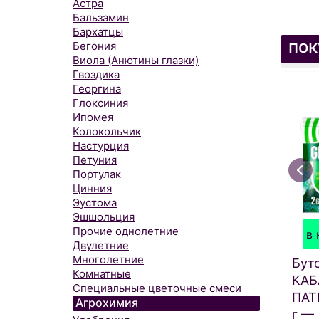
Астра
Бальзамин
Бархатцы
пок
Бегония
Виола (Анютины глазки)
Гвоздика
Георгина
Глоксиния
Ипомея
Колокольчик
Настурция
Петуния
Портулак
Цинния
Эустома
Эшшольция
Прочие однолетние
в 
Двулетние
Многолетние
Бут
Комнатные
КАБ
Специальные цветочные смеси
ПАТ
Агрохимия
г —