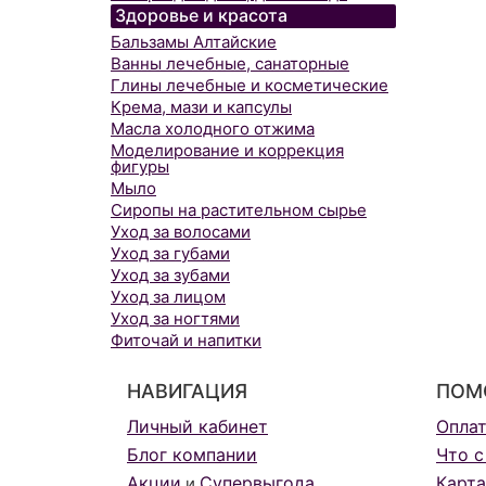
Здоровье и красота
Бальзамы Алтайские
Ванны лечебные, санаторные
Глины лечебные и косметические
Крема, мази и капсулы
Масла холодного отжима
Моделирование и коррекция
фигуры
Мыло
Сиропы на растительном сырье
Уход за волосами
Уход за губами
Уход за зубами
Уход за лицом
Уход за ногтями
Фиточай и напитки
НАВИГАЦИЯ
ПОМ
Личный кабинет
Опла
Блог компании
Что с
Акции
Супервыгода
Карта
и