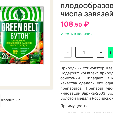
плодообразов
числа завязе
108
₽
.50
✔ есть в наличии
-
+
в
Природный стимулятор цвет
Содержит комплекс природ
сочетании. Обладает вы
качества сделали его од
препаратов. Препарат уд
инноваций Эврика-2003, Зо
Золотой медали Российско
Фасовка 2 г
Преимущества