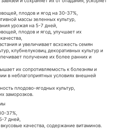
завязей и сохраняет их от опадания, ускоряет
вощей, плодов и ягод на 30-37%,
ативной массы зеленных культур,
ния урожая на 5-7 дней,
вощей, плодов и ягод, улучшает их
качества,
стания и увеличивает всхожесть семян
ьтур, клубнелуковиц декоративных культур и
спечивает получение их более ранних и
вышает их сопротивляемость к болезням и
ии в неблагоприятных условиях внешней
ность плодово-ягодных культур,
их заморозков.
мы
30-37%,
5-7 дней,
 вкусовые качества, содержание витаминов.