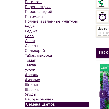
Патиссон
Перец острый
Перец сладкий
Петрушка
Пряные и зеленные культуры
Редис
Цвете
Редька
ЯНВ
ФЕВ
Репа
Салат
Свёкла
Сельдерей
пок
Табак, махорка
Томат
Тыква
цвет
Укроп
Фасоль
Физалис
Шпинат
Щавель
Ягоды
Наборы овощей
Семена цветов