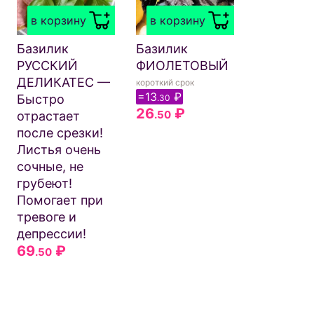
ЗОЛУШК
в корзину
в корзину
Пластичн
Очень
Базилик
Базилик
урожайн
РУССКИЙ
ФИОЛЕТОВЫЙ
Вкус
ДЕЛИКАТЕС —
короткий срок
превосхо
=13
₽
Быстро
.30
26
₽
сладкие,
.50
отрастает
сочные, 
после срезки!
пожалее
Листья очень
Устойчив
сочные, не
фитофтор
грубеют!
51
₽
.50
Помогает при
тревоге и
депрессии!
69
₽
.50