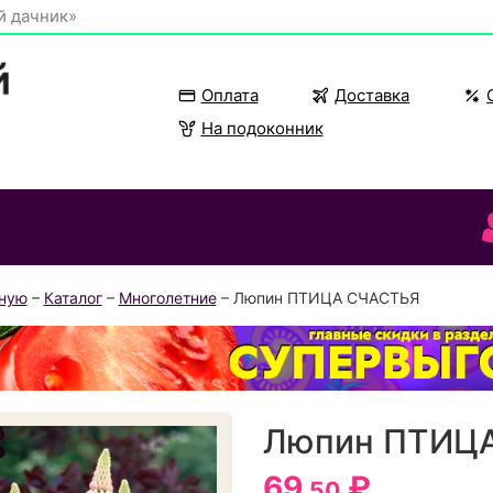
й дачник»
Оплата
Доставка
На подоконник
вную
–
Каталог
–
Многолетние
– Люпин ПТИЦА СЧАСТЬЯ
Люпин ПТИЦ
69
₽
.50