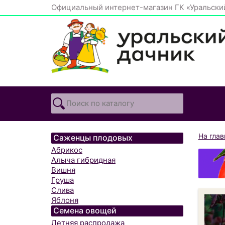
Официальный интернет-магазин ГК «Уральски
На гла
Саженцы плодовых
Абрикос
Алыча гибридная
Вишня
Груша
Слива
Яблоня
Семена овощей
Летняя распродажа