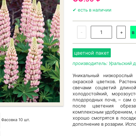
✔ есть в наличии
-
+
в
цветной пакет
производитель: Уральский 
Уникальный низкорослый
окраской цветков. Расте
свечами соцветий длино
холодостойкий, морозоус
плодородных почв, – сам 
после цветения обрез
комплексным удобрением, о
хорошо смотрятся в посадк
Фасовка 10 шт.
дополнение в розарии. Испо