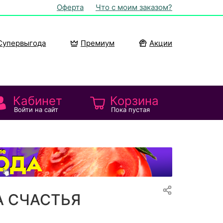
Оферта
Что с моим заказом?
Супервыгода
Премиум
Акции
Кабинет
Корзина
Войти на сайт
Пока пустая
А СЧАСТЬЯ