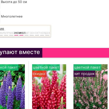
Высота до 50 см
Многолетнее
ние
МАР
АПР
МАЙ
ИЮН
ИЮЛ
АВГ
СЕН
ОКТ
НОЯ
ДЕК
упают вместе
ной пакет
цветной пакет
цветной пакет
скидка
хит продаж