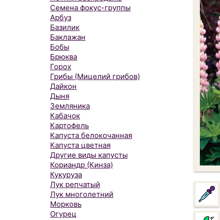
Семена фокус-группы
Арбуз
Базилик
Баклажан
Бобы
Брюква
Горох
Грибы (Мицелий грибов)
Дайкон
Дыня
Земляника
Кабачок
Картофель
Капуста белокочанная
Капуста цветная
Другие виды капусты
Кориандр (Кинза)
Кукуруза
Лук репчатый
Лук многолетний
Морковь
Огурец