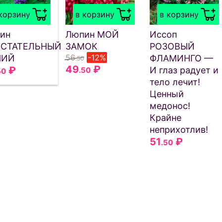
корзину
в корзину
в корзину
ин
Люпин МОЙ
Иссоп
СТАТЕЛЬНЫЙ
ЗАМОК
РОЗОВЫЙ
56
-12%
НИЙ
ФЛАМИНГО —
.50
49
₽
₽
И глаз радует и
.50
50
тело лечит!
Ценный
медонос!
Крайне
неприхотлив!
51
₽
.50