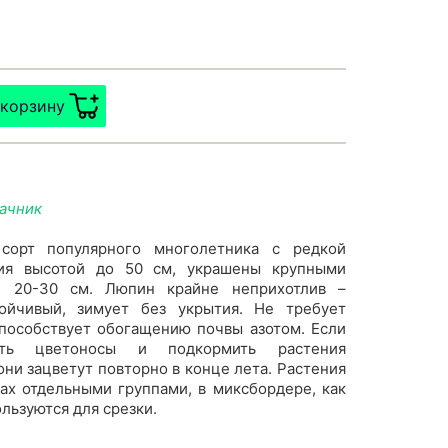
 корзину
дачник
 сорт популярного многолетника с редкой
ния высотой до 50 см, украшены крупными
й 20-30 см. Люпин крайне неприхотлив –
тойчивый, зимует без укрытия. Не требует
способствует обогащению почвы азотом. Если
ать цветоносы и подкормить растения
ни зацветут повторно в конце лета. Растения
ах отдельными группами, в миксбордере, как
льзуются для срезки.