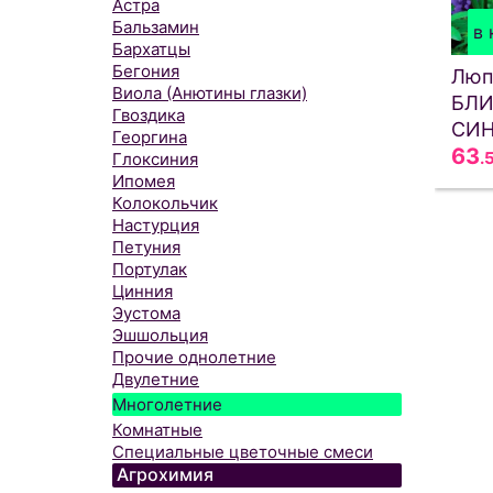
Астра
Бальзамин
в 
Бархатцы
Бегония
Люп
Виола (Анютины глазки)
БЛИ
Гвоздика
СИ
Георгина
63
.
Глоксиния
Ипомея
Колокольчик
Настурция
Петуния
Портулак
Цинния
Эустома
Эшшольция
Прочие однолетние
Двулетние
Многолетние
Комнатные
Специальные цветочные смеси
Агрохимия