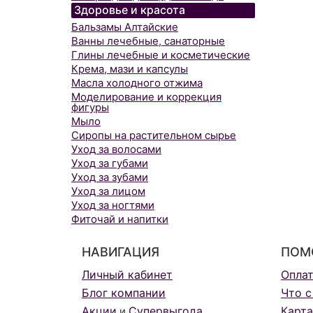
Здоровье и красота
Бальзамы Алтайские
Ванны лечебные, санаторные
Глины лечебные и косметические
Крема, мази и капсулы
Масла холодного отжима
Моделирование и коррекция
фигуры
Мыло
Сиропы на растительном сырье
Уход за волосами
Уход за губами
Уход за зубами
Уход за лицом
Уход за ногтями
Фиточай и напитки
НАВИГАЦИЯ
ПОМ
Личный кабинет
Опла
Блог компании
Что с
Акции
Супервыгода
Карта
и