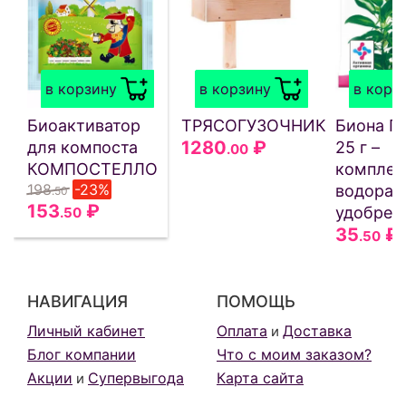
в корзину
в корзину
в корз
Биоактиватор
ТРЯСОГУЗОЧНИК
Биона 
1280
₽
для компоста
25 г –
.00
КОМПОСТЕЛЛО
комплек
198
-23%
водорас
.50
153
₽
удобрен
.50
35
₽
.50
НАВИГАЦИЯ
ПОМОЩЬ
Личный кабинет
Оплата
Доставка
и
Блог компании
Что с моим заказом?
Акции
Супервыгода
Карта сайта
и