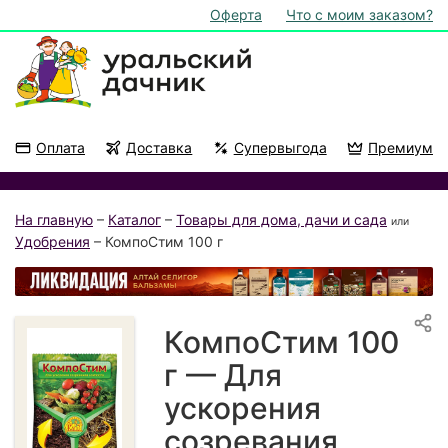
Оферта
Что с моим заказом?
Оплата
Доставка
Супервыгода
Премиум
Акции
На подоконник
На главную
–
Каталог
–
Товары для дома, дачи и сада
или
Удобрения
– КомпоСтим 100 г
КомпоСтим 100
г — Для
ускорения
созревания