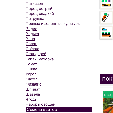
Патиссон
Перец острый
Перец сладкий
Петрушка
Пряные и зеленные культуры
Редис
Редька
Репа
Салат
Свёкла
Сельдерей
Табак, махорка
Томат
Тыква
Укроп
пок
Фасоль
Физалис
Шпинат
Щавель
цвет
Ягоды
Наборы овощей
Семена цветов