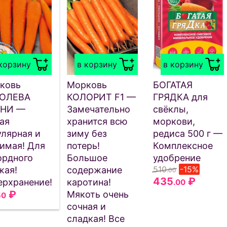
корзину
в корзину
в корзину
ковь
Морковь
БОГАТАЯ
ОЛЕВА
КОЛОРИТ F1 —
ГРЯДКА для
НИ —
Замечательно
свёклы,
ая
хранится всю
моркови,
улярная и
зиму без
редиса 500 г —
имая! Для
потерь!
Комплексное
ордного
Большое
удобрение
510
-15%
жая!
содержание
.00
435
₽
ерхранение!
каротина!
.00
₽
Мякоть очень
50
сочная и
сладкая! Все