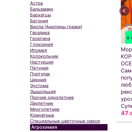
Астра
Бальзамин
Бархатцы
Бегония
Виола (Анютины глазки)
Гвоздика
в 
Георгина
Глоксиния
Мор
Ипомея
КОР
Колокольчик
Настурция
ОСЕ
Петуния
Сам
Портулак
поп
Цинния
люб
Эустома
рек
Эшшольция
Прочие однолетние
уро
Двулетние
Суп
Многолетние
47
.
Комнатные
Специальные цветочные смеси
Агрохимия