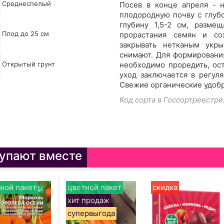
Среднеспелый
Посев в конце апреля - 
плодородную почву с глуб
глубину 1,5-2 см, разм
Плод до 25 см
прорастания семян и со
закрывать нетканым укр
снимают. Для формировани
Открытый грунт
необходимо проредить, ос
уход заключается в регул
Свежие органические удобр
Код сорта в Госсортреестре
упают вместе
ной пакет
цветной пакет
скидка
хит продаж
супервыгода