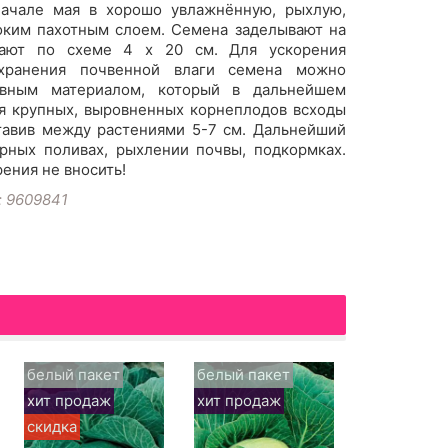
начале мая в хорошо увлажнённую, рыхлую,
оким пахотным слоем. Семена заделывают на
ещают по схеме 4 x 20 см. Для ускорения
хранения почвенной влаги семена можно
ывным материалом, который в дальнейшем
я крупных, выровненных корнеплодов всходы
тавив между растениями 5-7 см. Дальнейший
ярных поливах, рыхлении почвы, подкормках.
ения не вносить!
: 9609841
белый пакет
белый пакет
цветной п
хит продаж
хит продаж
хит прода
скидка