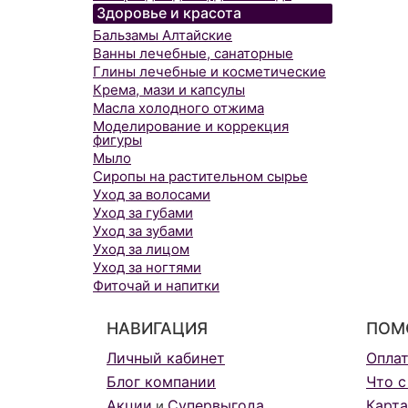
Здоровье и красота
Бальзамы Алтайские
Ванны лечебные, санаторные
Глины лечебные и косметические
Крема, мази и капсулы
Масла холодного отжима
Моделирование и коррекция
фигуры
Мыло
Сиропы на растительном сырье
Уход за волосами
Уход за губами
Уход за зубами
Уход за лицом
Уход за ногтями
Фиточай и напитки
НАВИГАЦИЯ
ПОМ
Личный кабинет
Опла
Блог компании
Что с
Акции
Супервыгода
Карта
и