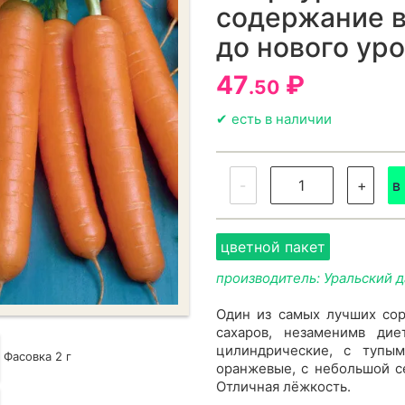
содержание в
до нового ур
47
₽
.50
✔ есть в наличии
-
+
в
цветной пакет
производитель: Уральский 
Один из самых лучших со
сахаров, незаменимв ди
цилиндрические, с тупы
Фасовка 2 г
оранжевые, с небольшой се
Отличная лёжкость.