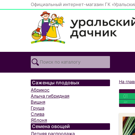
Официальный интернет-магазин ГК «Уральски
На гла
Саженцы плодовых
Абрикос
01
Алыча гибридная
Вишня
дн
Груша
Слива
Яблоня
Семена овощей
Летняя распродажа