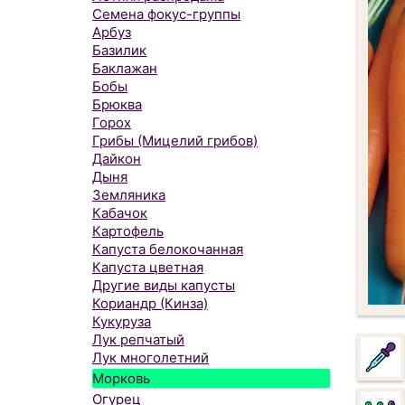
Семена фокус-группы
Арбуз
Базилик
Баклажан
Бобы
Брюква
Горох
Грибы (Мицелий грибов)
Дайкон
Дыня
Земляника
Кабачок
Картофель
Капуста белокочанная
Капуста цветная
Другие виды капусты
Кориандр (Кинза)
Кукуруза
Лук репчатый
Лук многолетний
Морковь
Огурец