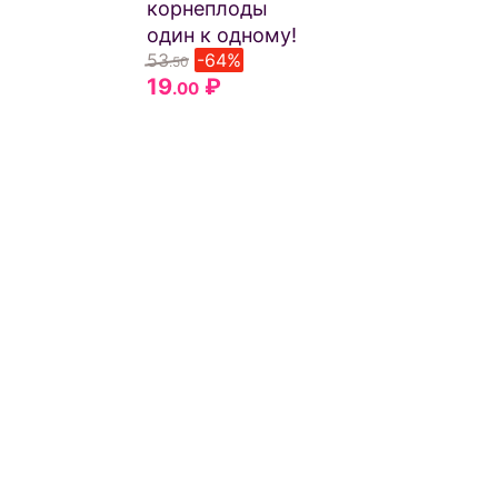
корнеплоды
один к одному!
53
-64%
.50
19
₽
.00