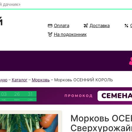
й дачник»
Оплата
Доставка
На подоконник
вную
–
Каталог
–
Морковь
– Морковь ОСЕННИЙ КОРОЛЬ
03
26
31
час
мин
сек
Морковь ОС
Сверхурожай