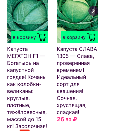
в корзи
Свёкла
САНЬКИ
в корзину
в корзину
ЛЮБОВЬ
Пригодна
Капуста
Капуста СЛАВА
загущен
МЕГАТОН F1 —
1305 — Слава,
посевам!
Богатырь на
проверенная
быстро
капустной
временем!
варится!
грядке! Кочаны
Идеальный
салатов!
как колобки-
сорт для
Хороша 
великаны:
квашения!
зимнего
круглые,
Сочная,
хранения
плотные,
хрустящая,
68
₽
.50
тяжёловесные,
сладкая!
26
₽
массой до 15
.50
кг! Засолочная!