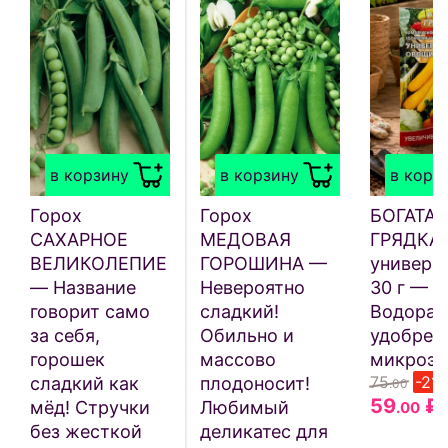
в корзину
в корзину
в корз
Горох
Горох
БОГАТАЯ
САХАРНОЕ
МЕДОВАЯ
ГРЯДКА
ВЕЛИКОЛЕПИЕ
ГОРОШИНА —
универс
— Название
Невероятно
30 г —
говорит само
сладкий!
Водорас
за себя,
Обильно и
удобрен
горошек
массово
микроэл
75
-21
сладкий как
плодоносит!
.00
59
₽
мёд! Стручки
Любимый
.00
без жесткой
деликатес для