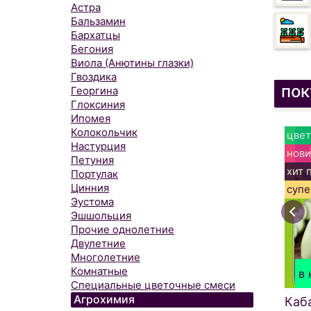
Астра
Бальзамин
Бархатцы
Бегония
Виола (Анютины глазки)
Гвоздика
пок
Георгина
Глоксиния
Ипомея
Колокольчик
цвет
Настурция
нови
Петуния
хит 
Портулак
Цинния
супе
Эустома
Эшшольция
Прочие однолетние
Двулетние
Многолетние
Комнатные
в 
Специальные цветочные смеси
Агрохимия
Каб