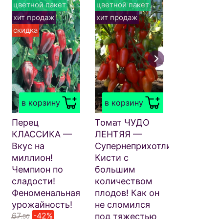
цветной пакет
цветной пакет
цветной п
хит продаж
хит продаж
хит прода
скидка
скидка
в корзи
Перец Б
КРАСНЫЙ
в корзину
в корзину
Рекордн
урожайн
Перец
Томат ЧУДО
Крупнопл
КЛАССИКА —
ЛЕНТЯЯ —
Невероят
Вкус на
Супернеприхотливый!
вкусный!
миллион!
Кисти с
84
-54
.50
Чемпион по
большим
39
₽
.00
сладости!
количеством
Феноменальная
плодов! Как он
урожайность!
не сломился
67
-42%
под тяжестью
.50