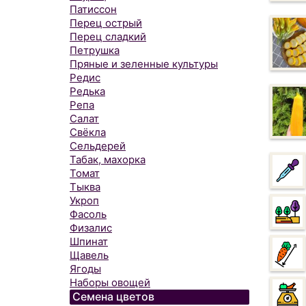
Патиссон
Перец острый
Перец сладкий
Петрушка
Пряные и зеленные культуры
Редис
Редька
Репа
Салат
Свёкла
Сельдерей
Табак, махорка
Томат
Тыква
Укроп
Фасоль
Физалис
Шпинат
Щавель
Ягоды
Наборы овощей
Семена цветов