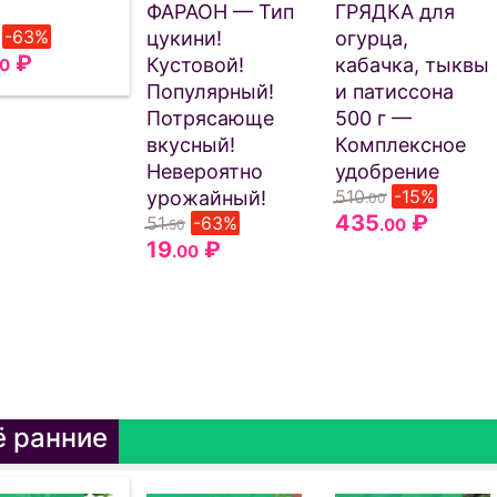
ФАРАОН — Тип
ГРЯДКА для
-63%
цукини!
огурца,
₽
Кустовой!
кабачка, тыквы
00
Популярный!
и патиссона
Потрясающе
500 г —
вкусный!
Комплексное
Невероятно
удобрение
510
-15%
урожайный!
.00
435
₽
51
-63%
.00
.50
19
₽
.00
 ранние