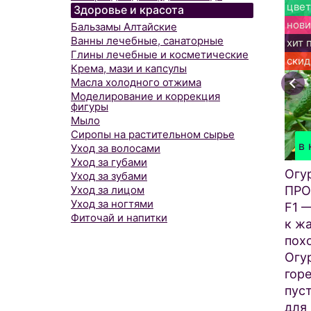
цвет
Здоровье и красота
нови
Бальзамы Алтайские
Ванны лечебные, санаторные
хит 
Глины лечебные и косметические
скид
Крема, мази и капсулы
Масла холодного отжима
Моделирование и коррекция
фигуры
Мыло
Сиропы на растительном сырье
в 
Уход за волосами
Уход за губами
Огу
Уход за зубами
ПР
Уход за лицом
Уход за ногтями
F1 
Фиточай и напитки
к жа
пох
Огу
горе
пус
для