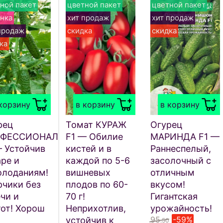
ной пакет
цветной пакет
цветной пакет
нка
хит продаж
хит продаж
продаж
скидка
скидка
ка
корзину
в корзину
в корзину
рец
Томат КУРАЖ
Огурец
ОФЕССИОНАЛ
F1 — Обилие
МАРИНДА F1 —
— Устойчив
кистей и в
Раннеспелый,
ре и
каждой по 5-6
засолочный с
олоданиям!
вишневых
отличным
рчики без
плодов по 60-
вкусом!
чи и
70 г!
Гигантская
тот! Хорош
Неприхотлив,
урожайность!
95
-59%
устойчив к
.50