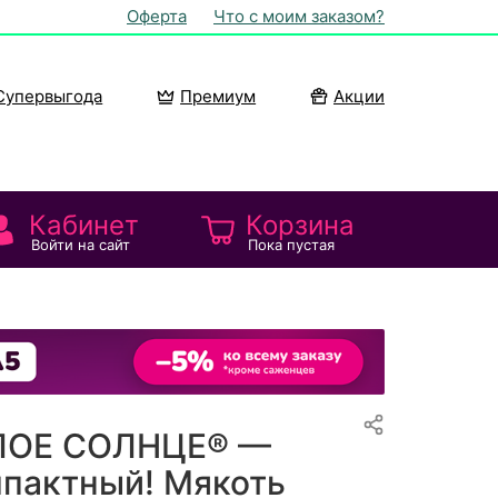
Оферта
Что с моим заказом?
Супервыгода
Премиум
Акции
Кабинет
Корзина
Войти на сайт
Пока пустая
ЛОЕ СОЛНЦЕ® —
мпактный! Мякоть