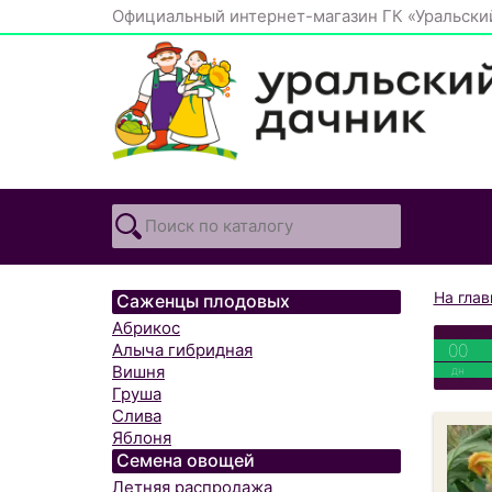
Официальный интернет-магазин ГК «Уральски
На гла
Саженцы плодовых
Абрикос
00
Алыча гибридная
Вишня
дн
Груша
Слива
Яблоня
Семена овощей
Летняя распродажа