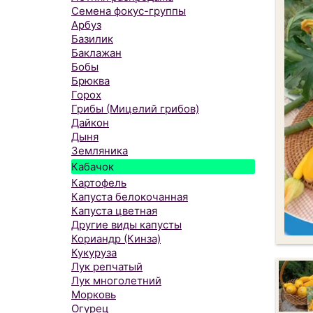
Семена фокус-группы
Арбуз
Базилик
Баклажан
Бобы
Брюква
Горох
Грибы (Мицелий грибов)
Дайкон
Дыня
Земляника
Кабачок
Картофель
Капуста белокочанная
Капуста цветная
Другие виды капусты
Кориандр (Кинза)
Кукуруза
Лук репчатый
Лук многолетний
Морковь
Огурец