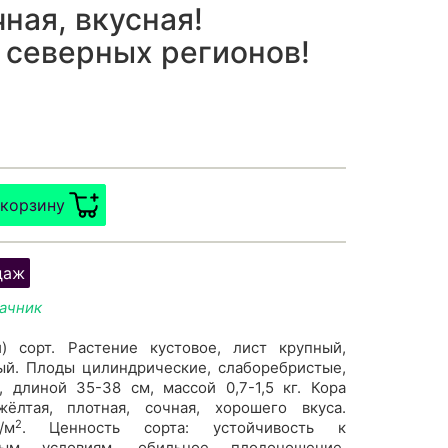
ная, вкусная!
 северных регионов!
 корзину
даж
дачник
) сорт. Растение кустовое, лист крупный,
ый. Плоды цилиндрические, слаборебристые,
, длиной 35-38 см, массой 0,7-1,5 кг. Кора
жёлтая, плотная, сочная, хорошего вкуса.
2
/м
. Ценность сорта: устойчивость к
ным условиям, обильное плодоношение,