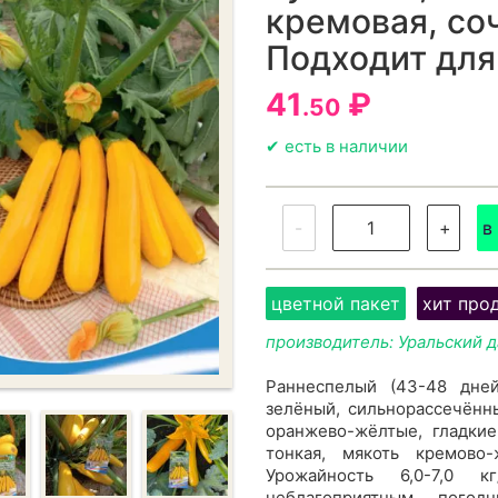
кремовая, соч
Подходит для
41
₽
.50
✔ есть в наличии
-
+
в
цветной пакет
хит про
производитель: Уральский 
Раннеспелый (43-48 дней
зелёный, сильнорассечённ
оранжево-жёлтые, гладкие
тонкая, мякоть кремово-
Урожайность 6,0-7,0 кг
неблагоприятным погод