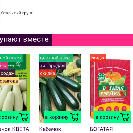
Открытый грунт
упают вместе
ной пакет
цветной пакет
скидка
нка
хит продаж
продаж
скидка
рвыгода
корзину
в корзину
в корзину
ачок КВЕТА
Кабачок
БОГАТАЯ