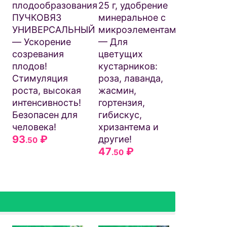
микроэл
плодообразования
25 г, удобрение
57
₽
.50
ПУЧКОВЯЗ
минеральное с
УНИВЕРСАЛЬНЫЙ
микроэлементами
— Ускорение
— Для
созревания
цветущих
плодов!
кустарников:
Стимуляция
роза, лаванда,
роста, высокая
жасмин,
интенсивность!
гортензия,
Безопасен для
гибискус,
человека!
хризантема и
93
₽
другие!
.50
47
₽
.50