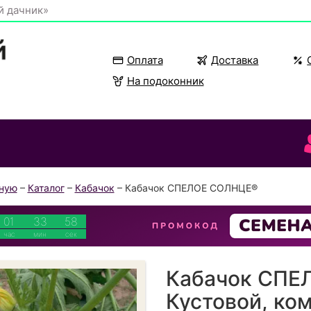
й дачник»
Оплата
Доставка
На подоконник
вную
–
Каталог
–
Кабачок
– Кабачок СПЕЛОЕ СОЛНЦЕ®
01
33
58
час
мин
сек
Кабачок СПЕ
Кустовой, ко