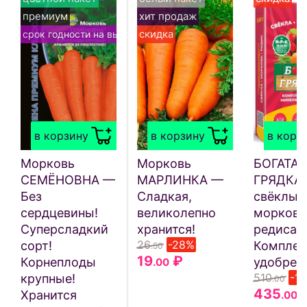
премиум
хит продаж
скидка
срок годности на выбор
в корзину
в корзину
в корз
Морковь
Морковь
БОГАТАЯ
СЕМЁНОВНА —
МАРЛИНКА —
ГРЯДКА 
Без
Сладкая,
свёклы,
сердцевины!
великолепно
моркови
Суперсладкий
хранится!
редиса 
26
-28%
сорт!
Комплек
.50
19
₽
Корнеплоды
удобрен
.00
510
-1
крупные!
.00
435
Хранится
.00