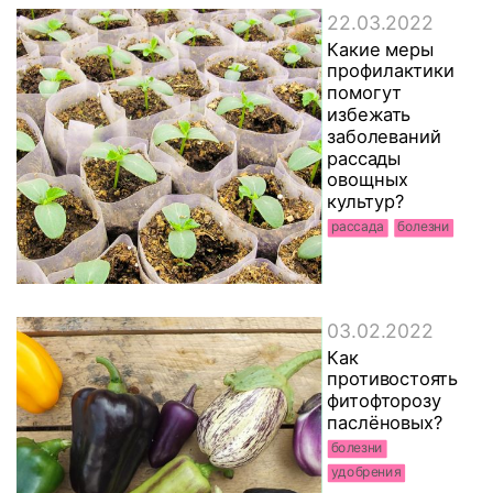
22.03.2022
Какие меры
профилактики
помогут
избежать
заболеваний
рассады
овощных
культур?
рассада
болезни
03.02.2022
Как
противостоять
фитофторозу
паслёновых?
болезни
удобрения