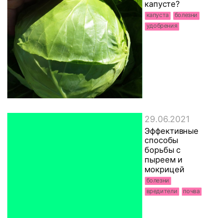
капусте?
капуста
болезни
удобрения
29.06.2021
Эффективные
способы
борьбы с
пыреем и
мокрицей
болезни
вредители
почва