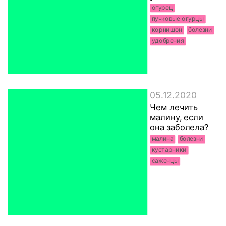
огурец
пучковые огурцы
корнишон
болезни
удобрения
05.12.2020
Чем лечить
малину, если
она заболела?
малина
болезни
кустарники
саженцы