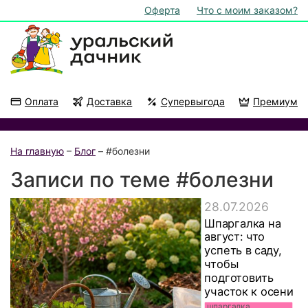
Оферта
Что с моим заказом?
Оплата
Доставка
Супервыгода
Премиум
Акции
На подоконник
На главную
–
Блог
– #болезни
Записи по теме #болезни
28.07.2026
Шпаргалка на
август: что
успеть в саду,
чтобы
подготовить
участок к осени
шпаргалка