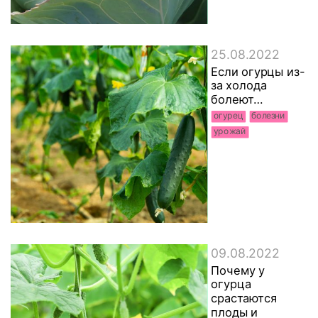
25.08.2022
Если огурцы из-
за холода
болеют…
огурец
болезни
урожай
09.08.2022
Почему у
огурца
срастаются
плоды и