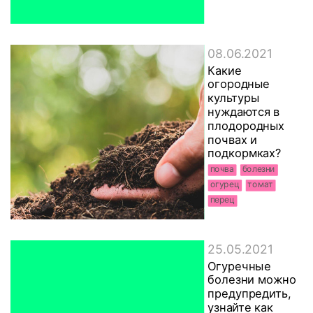
08.06.2021
Какие
огородные
культуры
нуждаются в
плодородных
почвах и
подкормках?
почва
болезни
огурец
томат
перец
25.05.2021
Огуречные
болезни можно
предупредить,
узнайте как