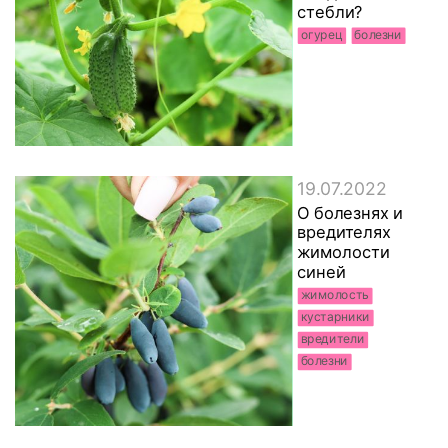
стебли?
огурец
болезни
19.07.2022
О болезнях и
вредителях
жимолости
синей
жимолость
кустарники
вредители
болезни