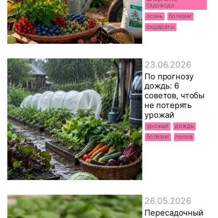
садовода
осень
болезни
сидераты
23.06.2026
По прогнозу
дождь: 6
советов, чтобы
не потерять
урожай
урожай
дождь
болезни
полив
26.05.2026
Пересадочный