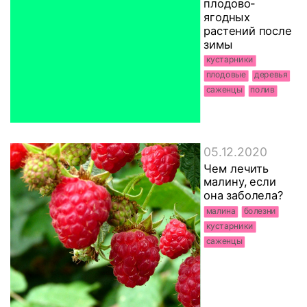
плодово-
ягодных
растений после
зимы
кустарники
плодовые
деревья
саженцы
полив
05.12.2020
Чем лечить
малину, если
она заболела?
малина
болезни
кустарники
саженцы