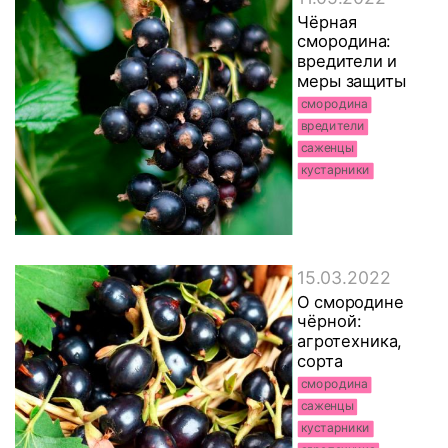
Чёрная
смородина:
вредители и
меры защиты
смородина
вредители
саженцы
кустарники
15.03.2022
О смородине
чёрной:
агротехника,
сорта
смородина
саженцы
кустарники