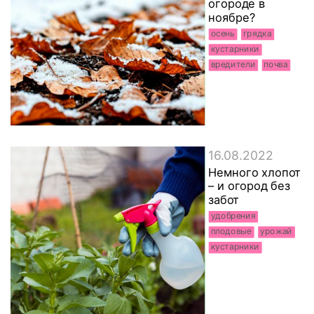
огороде в
ноябре?
осень
грядка
кустарники
вредители
почва
16.08.2022
Немного хлопот
– и огород без
забот
удобрения
плодовые
урожай
кустарники