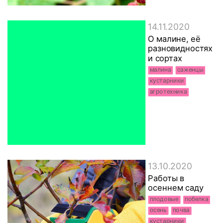
14.11.2020
О малине, её
разновидностях
и сортах
малина
саженцы
кустарники
агротехника
13.10.2020
Работы в
осеннем саду
плодовые
побелка
осень
почва
кустарники