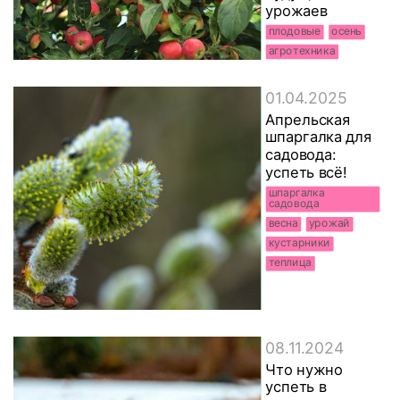
урожаев
плодовые
осень
агротехника
кустарники
01.04.2025
Апрельская
шпаргалка для
садовода:
успеть всё!
шпаргалка
садовода
весна
урожай
кустарники
теплица
08.11.2024
Что нужно
успеть в