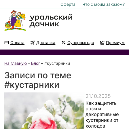
Оферта
Что с моим заказом?
Оплата
Доставка
Супервыгода
Премиум
Акции
На подоконник
На главную
–
Блог
– #кустарники
Записи по теме
#кустарники
21.10.2025
Как защитить
розы и
декоративные
кустарники от
холодов