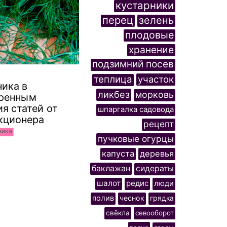
кустарники
перец
зелень
плодовые
хранение
подзимний посев
теплица
участок
ника в
ликбез
морковь
еренным
я статей от
шпаргалка садовода
кционера
рецепт
ника
пучковые огурцы
капуста
деревья
баклажан
сидераты
шалот
редис
люди
полив
чеснок
грядка
свёкла
севооборот