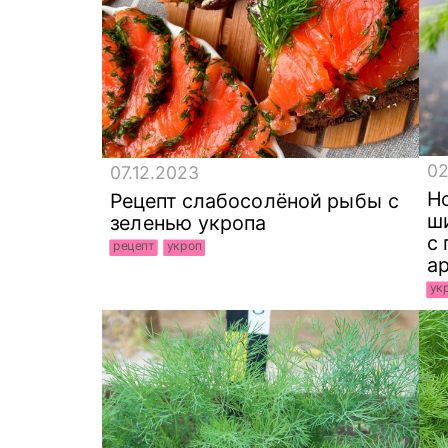
02
07.12.2023
Но
Рецепт слабосолёной рыбы с
ш
зеленью укропа
с
рецепт
укроп
а
ук