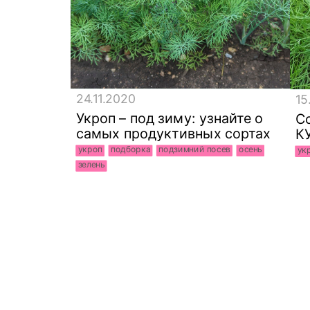
24.11.2020
15
Укроп – под зиму: узнайте о
С
самых продуктивных сортах
К
укроп
подборка
подзимний посев
осень
ук
зелень