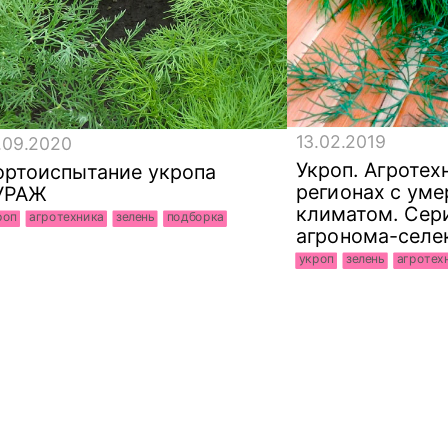
13.02.2019
.09.2020
Укроп. Агротех
ортоиспытание укропа
регионах с ум
УРАЖ
климатом. Сери
роп
агротехника
зелень
подборка
агронома-селе
укроп
зелень
агротех