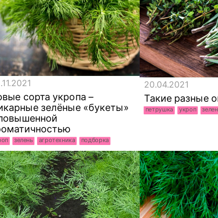
.11.2021
20.04.2021
вые сорта укропа –
Такие разные 
икарные зелёные «букеты»
петрушка
укроп
зелен
 повышенной
роматичностью
роп
зелень
агротехника
подборка