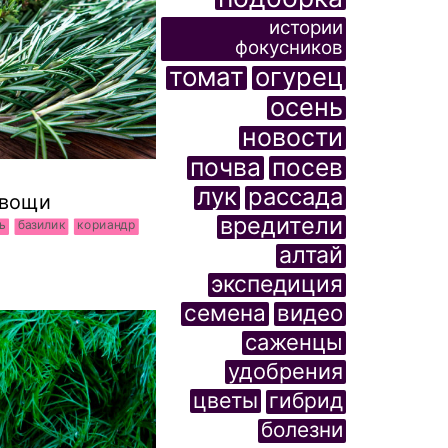
истории
фокусников
томат
огурец
осень
новости
почва
посев
лук
рассада
овощи
вредители
ь
базилик
кориандр
алтай
экспедиция
семена
видео
саженцы
удобрения
цветы
гибрид
болезни