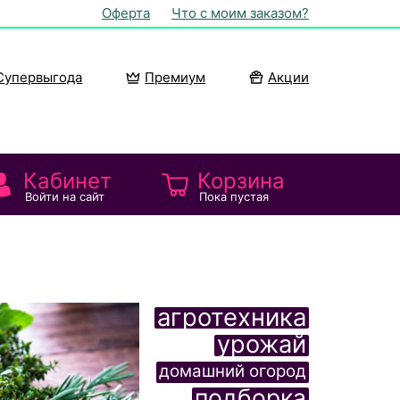
Оферта
Что с моим заказом?
Супервыгода
Премиум
Акции
Кабинет
Корзина
Войти на сайт
Пока пустая
агротехника
урожай
домашний огород
подборка