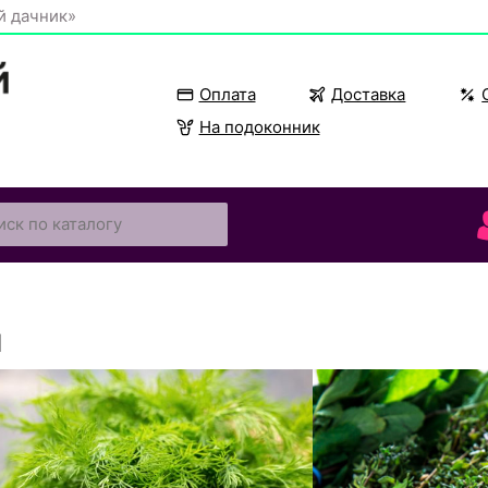
й дачник»
Оплата
Доставка
На подоконник
п