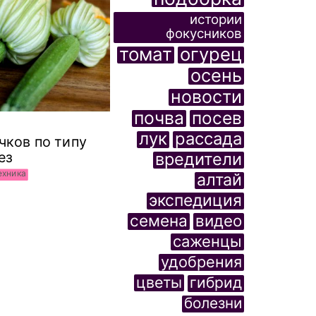
истории
фокусников
томат
огурец
осень
новости
почва
посев
лук
рассада
чков по типу
ез
вредители
ехника
алтай
экспедиция
семена
видео
саженцы
удобрения
цветы
гибрид
болезни