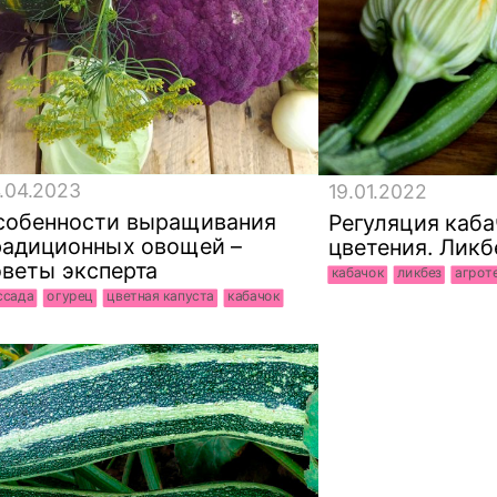
.04.2023
19.01.2022
собенности выращивания
Регуляция каба
радиционных овощей –
цветения. Ликб
оветы эксперта
кабачок
ликбез
агрот
ссада
огурец
цветная капуста
кабачок