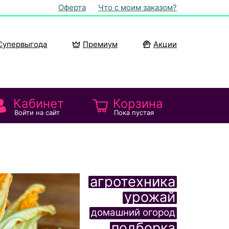
Оферта
Что с моим заказом?
Супервыгода
Премиум
Акции
Кабинет
Корзина
Войти на сайт
Пока пустая
агротехника
урожай
домашний огород
подборка