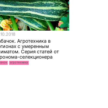
.10.2018
бачок. Агротехника в
егионах с умеренным
иматом. Серия статей от
гронома-селекционера
бачок
агротехника