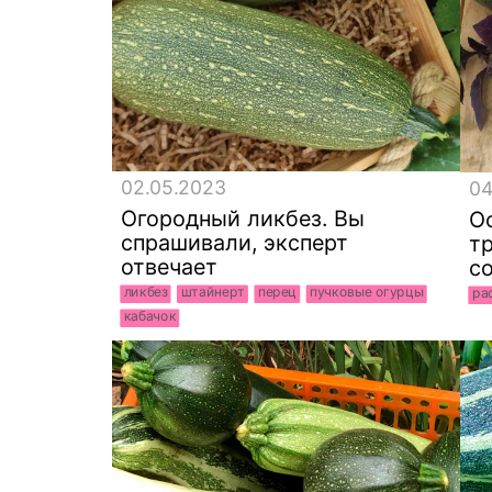
02.05.2023
04
Огородный ликбез. Вы
О
спрашивали, эксперт
т
отвечает
с
ликбез
штайнерт
перец
пучковые огурцы
ра
кабачок