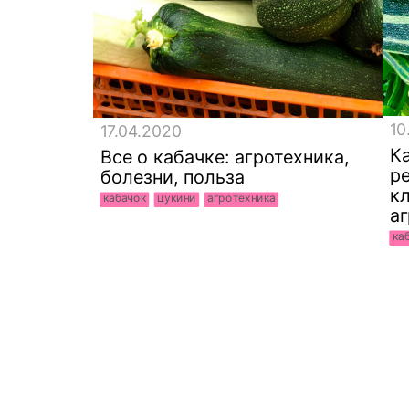
10
17.04.2020
Ка
Все о кабачке: агротехника,
р
болезни, польза
кл
кабачок
цукини
агротехника
а
ка