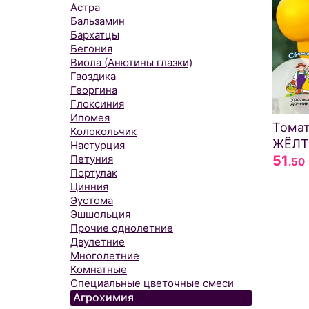
Астра
Бальзамин
Бархатцы
Бегония
Виола (Анютины глазки)
Гвоздика
Георгина
Глоксиния
Ипомея
Тома
Колокольчик
ЖЁЛ
Настурция
51
Петуния
.50
Портулак
Цинния
Эустома
Эшшольция
Прочие однолетние
Двулетние
Многолетние
Комнатные
Специальные цветочные смеси
Агрохимия