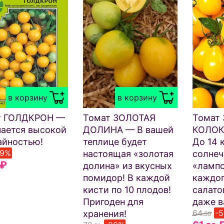
в корзину
в корзину
т ГОЛДКРОН —
Томат ЗОЛОТАЯ
Томат
ается высокой
ДОЛИНА — В вашей
КОЛОК
йностью!
теплице будет
До 14 
-9%
настоящая «золотая
солне
₽
долина» из вкусных
«лампо
помидор! В каждой
каждог
кисти по 10 плодов!
салато
Пригоден для
даже в
64
-
хранения!
.50