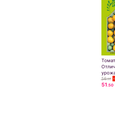
Тома
Отлич
урожа
56
.50
51
.50