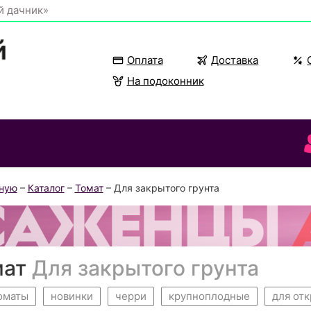
й дачник»
Оплата
Доставка
На подоконник
вную
–
Каталог
–
Томат
– Для закрытого грунта
мат
Для закрытого грунта
оматы
новинки
черри
крупноплодные
для отк