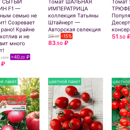
т СЫТЫЙ
Томат ШАЛЬНАЯ
Томат
ИН F1 —
ИМПЕРАТРИЦА
ТРЮФ
ным семью не
коллекция Татьяны
Популя
ит! Созревает
Штайнерт —
Десерт
 рано! Крайне
Авторская селекция
консер
98
-15%
51
хотлив и не
.50
.50
83
₽
вит много
.50
т!
=40
₽
 срок
.20
₽
й пакет
цветной пакет
цветной