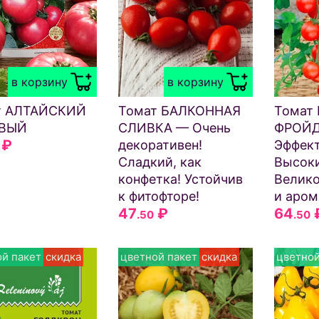
в корзину
в корзину
т АЛТАЙСКИЙ
Томат БАЛКОННАЯ
Томат
ВЫЙ
СЛИВКА — Очень
ФРОЙ
₽
декоративен!
Эффект
Сладкий, как
Высок
конфетка! Устойчив
Велико
к фитофторе!
и аром
47
₽
64
.50
.50
й пакет
скидка
цветной пакет
скидка
цветной