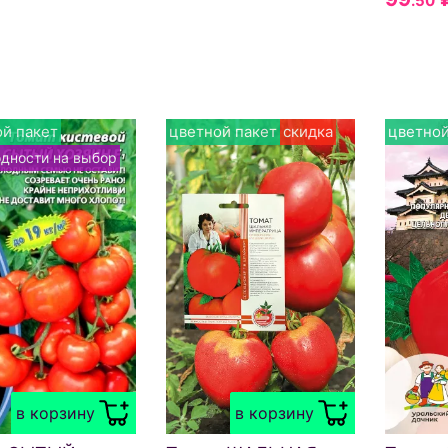
.50
й пакет
цветной пакет
скидка
цветной
одности на выбор
в корзину
в корзину