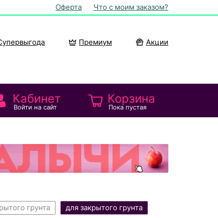
Оферта
Что с моим заказом?
Супервыгода
Премиум
Акции
Кабинет
Корзина
Войти на сайт
Пока пустая
рытого грунта
для закрытого грунта