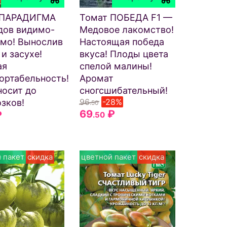
 ПАРАДИГМА
Томат ПОБЕДА F1 —
дов видимо-
Медовое лакомство!
мо! Вынослив
Настоящая победа
 и засухе!
вкуса! Плоды цвета
ая
спелой малины!
ортабельность!
Аромат
осит до
сногсшибательный!
96
-28%
зков!
.50
69
₽
₽
.50
 пакет
скидка
цветной пакет
скидка