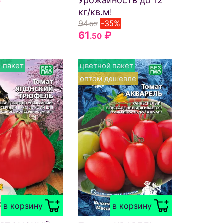
Урожайность до 12
кг/кв.м!
94
-35%
.50
61
₽
.50
 пакет
цветной пакет
оптом дешевле
в корзину
в корзину