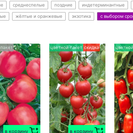
ие
среднеспелые
поздние
индетерминантные
ные
жёлтые и оранжевые
экзотика
с выбором сро
 пакет
цветной пакет
скидка
цветной
в корзину
в корзину