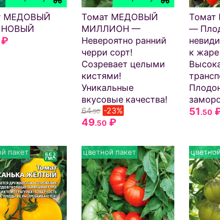
т МЕДОВЫЙ
Томат МЕДОВЫЙ
Томат
ИНОВЫЙ
МИЛЛИОН —
— Пло
₽
Невероятно ранний
невиди
черри сорт!
к жаре
Созревает целыми
Высок
кистями!
трансп
Уникальные
Плодон
вкусовые качества!
заморо
64
-23%
51
.50
.50
49
₽
.50
й пакет
цветной пакет
цветной