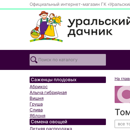
Официальный интернет-магазин ГК «Уральски
На гла
Саженцы плодовых
Абрикос
Алыча гибридная
Вишня
Груша
То
Слива
Яблоня
Семена овощей
все т
Летняя распродажа