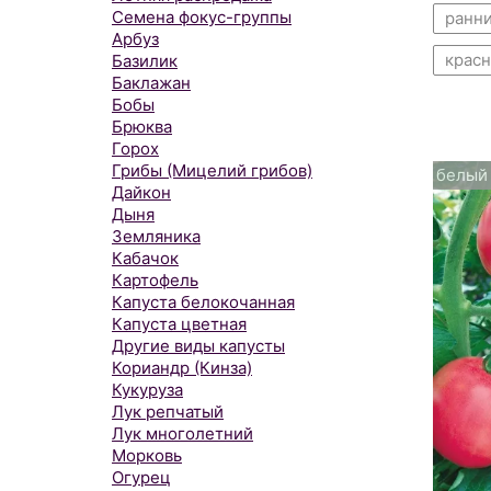
Семена фокус-группы
ранн
Арбуз
крас
Базилик
Баклажан
Бобы
Брюква
Горох
Грибы (Мицелий грибов)
белый
Дайкон
Дыня
Земляника
Кабачок
Картофель
Капуста белокочанная
Капуста цветная
Другие виды капусты
Кориандр (Кинза)
Кукуруза
Лук репчатый
Лук многолетний
Морковь
Огурец