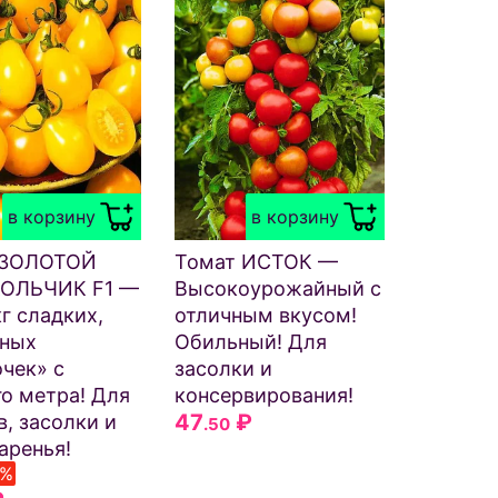
в корзину
в корзину
 ЗОЛОТОЙ
Томат ИСТОК —
ОЛЬЧИК F1 —
Высокоурожайный с
кг сладких,
отличным вкусом!
чных
Обильный! Для
чек» с
засолки и
о метра! Для
консервирования!
47
₽
в, засолки и
.50
аренья!
5%