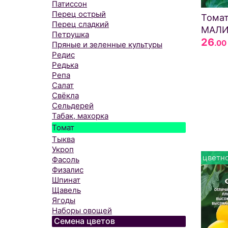
Патиссон
Перец острый
Тома
Перец сладкий
МАЛ
Петрушка
26
.00
Пряные и зеленные культуры
Редис
Редька
Репа
Салат
Свёкла
Сельдерей
Табак, махорка
Томат
Тыква
Укроп
цветно
Фасоль
Физалис
Шпинат
Щавель
Ягоды
Наборы овощей
Семена цветов