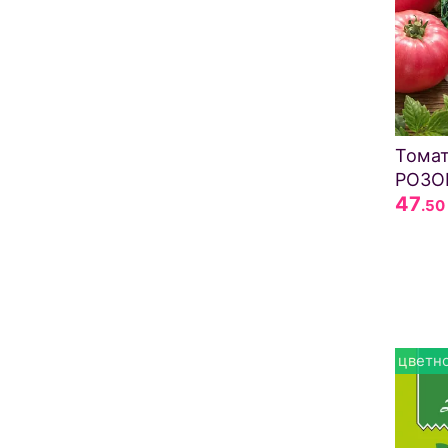
Тома
РОЗО
47
.50
цветно