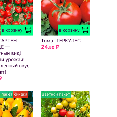
в корзину
в корзину
 ГАРТЕН
Томат ГЕРКУЛЕС
24
₽
ДЕ —
.50
ный вид!
ий урожай!
лепный вкус
ат!
₽
 пакет
скидка
цветной пакет