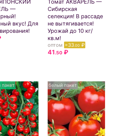
 ЯПОНСКИЙ
Томат АКВАРЕЛЬ —
ЕЛЬ —
Сибирская
рный!
селекция! В рассаде
ный вкус! Для
не вытягивается!
вирования!
Урожай до 10 кг/
₽
кв.м!
оптом
=33
₽
.00
41
₽
.50
 пакет
белый пакет