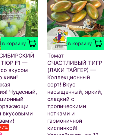
в корзину
в корзину
 СИБИРСКИЙ
Томат
ТЮР F1 —
СЧАСТЛИВЫЙ ТИГР
со вкусом
(ЛАКИ ТАЙГЕР) —
о киви!
Коллекционный
ская
сорт! Вкус
ия! Чудесный,
насыщенный, яркий,
кционный
сладкий с
 поражающи
тропическими
и вкусовыми
нотками и
вами!
гармоничной
27%
кислинкой!
₽