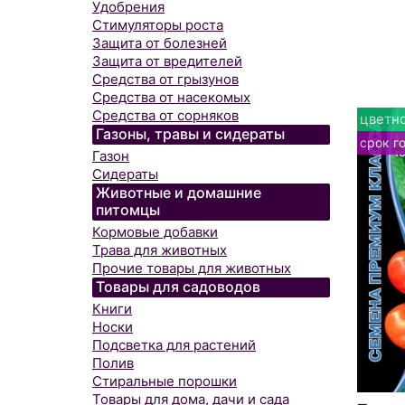
Удобрения
Стимуляторы роста
Защита от болезней
Защита от вредителей
Средства от грызунов
Средства от насекомых
Средства от сорняков
цветно
Газоны, травы и сидераты
срок г
Газон
Сидераты
Животные и домашние
питомцы
Кормовые добавки
Трава для животных
Прочие товары для животных
Товары для садоводов
Книги
Носки
Подсветка для растений
Полив
Стиральные порошки
Товары для дома, дачи и сада