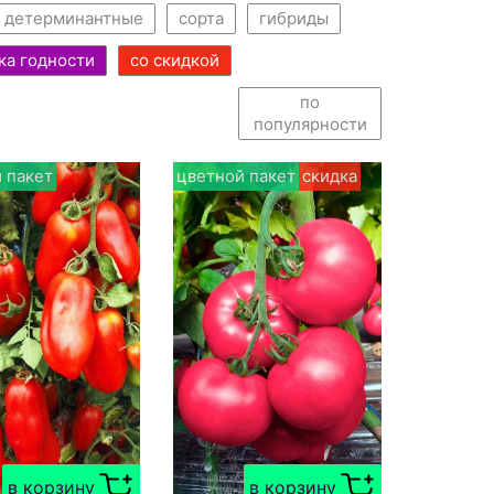
детерминантные
сорта
гибриды
ка годности
со скидкой
по
популярности
 пакет
цветной пакет
скидка
в корзину
в корзину