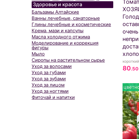
Тома
Здоровье и красота
ХОЗЯ
Бальзамы Алтайские
Голод
Ванны лечебные, санаторные
остав
Глины лечебные и косметические
Крема, мази и капсулы
очень
Масла холодного отжима
непри
Моделирование и коррекция
доста
фигуры
хлопо
Мыло
Сиропы на растительном сырье
короткий
Уход за волосами
80
.50
Уход за губами
Уход за зубами
Уход за лицом
цветно
Уход за ногтями
Фиточай и напитки