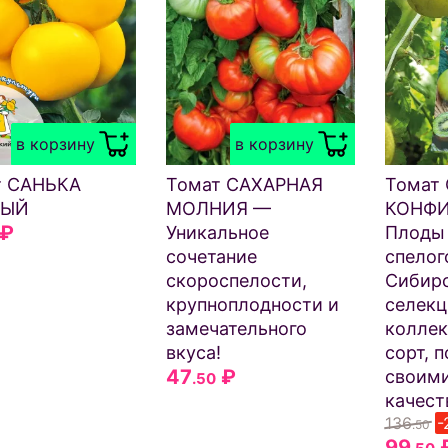
в корзину
в корзину
т САНЬКА
Томат САХАРНАЯ
Томат
ТЫЙ
МОЛНИЯ —
КОНФИ
₽
Уникальное
Плоды 
сочетание
спелог
скороспелости,
Сибир
крупноплодности и
селекц
замечательного
колле
вкуса!
сорт,
47
₽
своим
.50
качест
136
-
.50
99