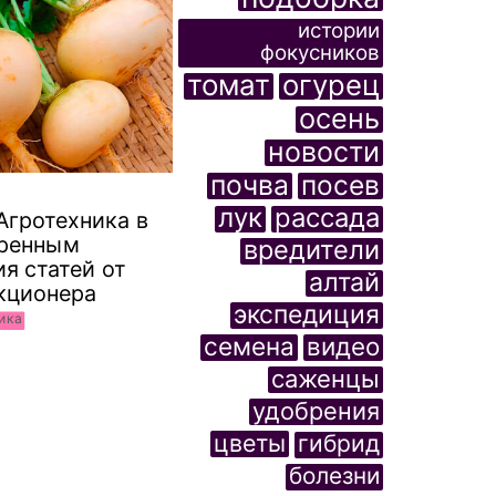
истории
фокусников
томат
огурец
осень
новости
почва
посев
лук
рассада
 Агротехника в
еренным
вредители
я статей от
алтай
кционера
экспедиция
ика
семена
видео
саженцы
удобрения
цветы
гибрид
болезни