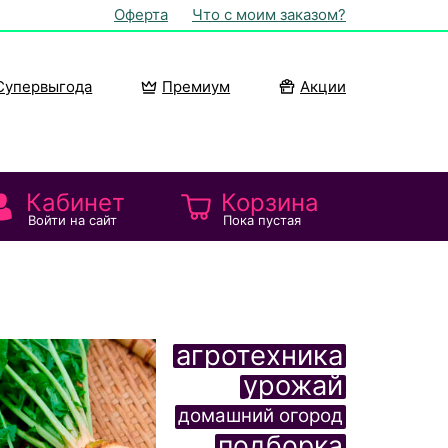
Оферта
Что с моим заказом?
Супервыгода
Премиум
Акции
Кабинет
Корзина
Войти на сайт
Пока пустая
агротехника
урожай
домашний огород
подборка