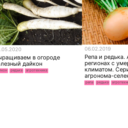
06.02.2019
.05.2020
Репа и редька.
ыращиваем в огороде
регионах с ум
олезный дайкон
климатом. Сери
йкон
редька
агротехника
агронома-селе
репа
редька
агротехн