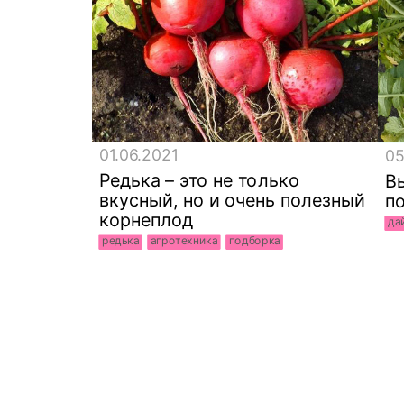
01.06.2021
05
Редька – это не только
В
вкусный, но и очень полезный
п
корнеплод
да
редька
агротехника
подборка