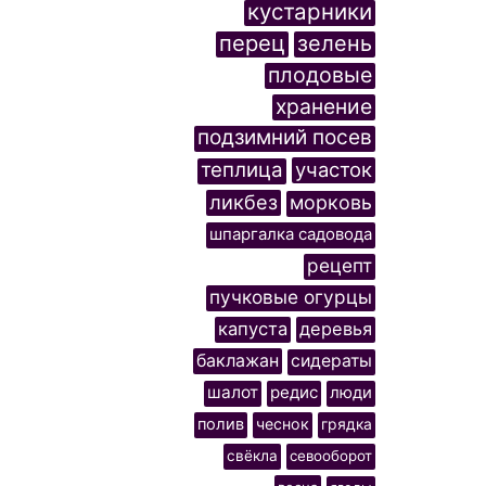
кустарники
перец
зелень
плодовые
хранение
подзимний посев
теплица
участок
ликбез
морковь
шпаргалка садовода
рецепт
пучковые огурцы
капуста
деревья
баклажан
сидераты
шалот
редис
люди
полив
чеснок
грядка
свёкла
севооборот