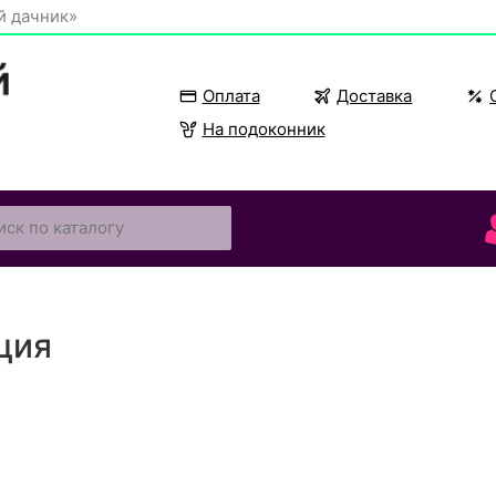
й дачник»
Оплата
Доставка
На подоконник
ция