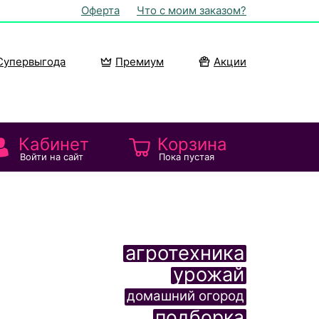
Оферта
Что с моим заказом?
Супервыгода
Премиум
Акции
Кабинет
Корзина
Войти на сайт
Пока пустая
агротехника
урожай
домашний огород
подборка