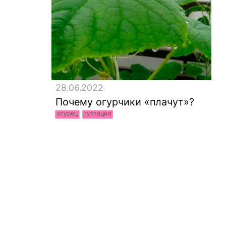
28.06.2022
Почему огурчики «плачут»?
огурец
гуттация