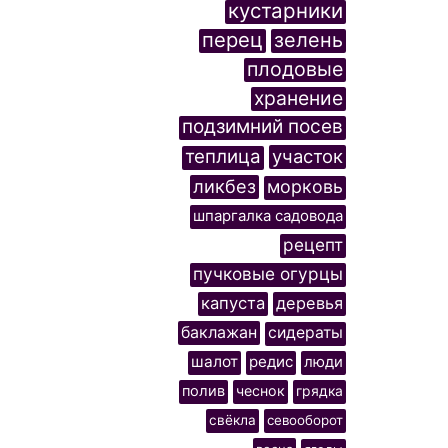
кустарники
перец
зелень
плодовые
хранение
подзимний посев
теплица
участок
ликбез
морковь
шпаргалка садовода
рецепт
пучковые огурцы
капуста
деревья
баклажан
сидераты
шалот
редис
люди
полив
чеснок
грядка
свёкла
севооборот