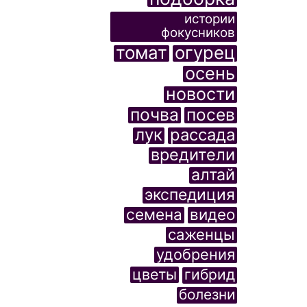
истории
фокусников
томат
огурец
осень
новости
почва
посев
лук
рассада
вредители
алтай
экспедиция
семена
видео
саженцы
удобрения
цветы
гибрид
болезни