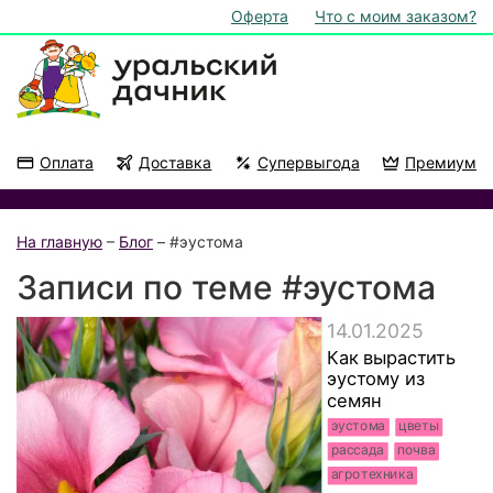
Оферта
Что с моим заказом?
Оплата
Доставка
Супервыгода
Премиум
Акции
На подоконник
На главную
–
Блог
– #эустома
Записи по теме #эустома
14.01.2025
Как вырастить
эустому из
семян
эустома
цветы
рассада
почва
агротехника