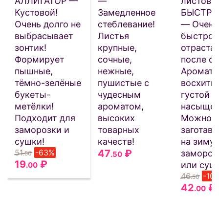
АЛЛИГАТОР —
—
листова
Кустовой!
Замедленное
БЫСТРО
Очень долго не
стеблевание!
— Очень
выбрасывает
Листья
быстро
зонтик!
крупные,
отраста
Формирует
сочные,
после ср
пышные,
нежные,
Аромат 
тёмно-зелёные
пушистые с
восхити
букеты-
чудесным
густой и
метёлки!
ароматом,
насыщен
Подходит для
высоких
Можно
заморозки и
товарных
заготавл
сушки!
качеств!
на зиму 
51
-63%
47
₽
замороз
.50
.50
19
₽
или суш
.00
46
-10
.50
42
₽
.00