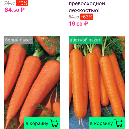
74
-13%
превосходной
.50
64
₽
лежкостью!
.50
51
-63%
.50
19
₽
.00
белый пакет
цветной пакет
в корзину
в корзину