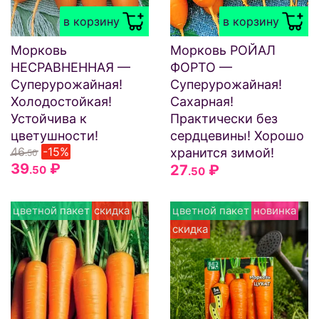
в корзину
в корзину
Морковь
Морковь РОЙАЛ
НЕСРАВНЕННАЯ —
ФОРТО —
Суперурожайная!
Суперурожайная!
Холодостойкая!
Сахарная!
Устойчива к
Практически без
цветушности!
сердцевины! Хорошо
46
-15%
хранится зимой!
.50
39
₽
27
₽
.50
.50
цветной пакет
скидка
цветной пакет
новинка
скидка