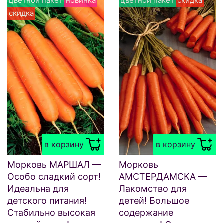
цветной пакет
новинка
цветной пакет
скидка
скидка
в корзину
в корзину
Морковь МАРШАЛ —
Морковь
Особо сладкий сорт!
АМСТЕРДАМСКА —
Идеальна для
Лакомство для
детского питания!
детей! Большое
Стабильно высокая
содержание