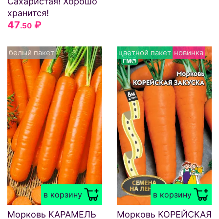
Сахаристая! Хорошо
хранится!
47
₽
.50
белый пакет
цветной пакет
новинка
в корзину
в корзину
Морковь КАРАМЕЛЬ
Морковь КОРЕЙСКАЯ