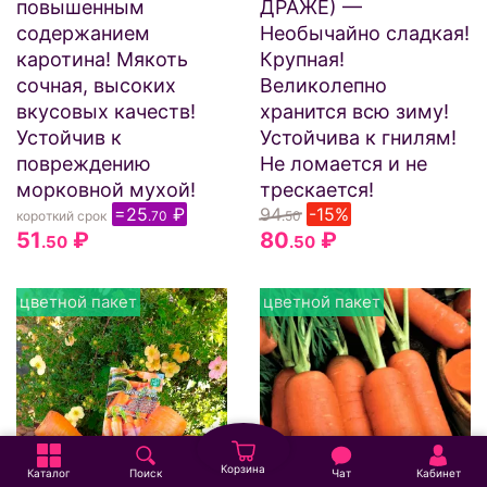
повышенным
ДРАЖЕ) —
содержанием
Необычайно сладкая!
каротина! Мякоть
Крупная!
сочная, высоких
Великолепно
вкусовых качеств!
хранится всю зиму!
Устойчив к
Устойчива к гнилям!
повреждению
Не ломается и не
морковной мухой!
трескается!
=25
₽
94
-15%
короткий срок
.70
.50
51
₽
80
₽
.50
.50
цветной пакет
цветной пакет
Корзина
Каталог
Поиск
Чат
Кабинет