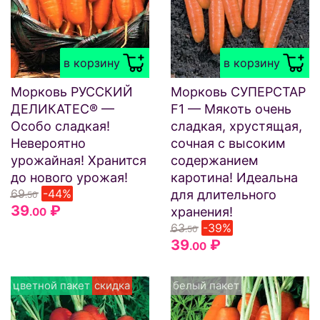
в корзину
в корзину
Морковь РУССКИЙ
Морковь СУПЕРСТАР
ДЕЛИКАТЕС® —
F1 — Мякоть очень
Особо сладкая!
сладкая, хрустящая,
Невероятно
сочная с высоким
урожайная! Хранится
содержанием
до нового урожая!
каротина! Идеальна
69
-44%
для длительного
.50
39
₽
хранения!
.00
63
-39%
.50
39
₽
.00
цветной пакет
скидка
белый пакет