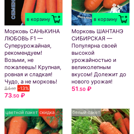
в корзину
в корзину
Морковь САНЬКИНА
Морковь ШАНТАНЭ
ЛЮБОВЬ F1 —
СИБИРСКАЯ —
Суперурожайная,
Популярна своей
рекомендуем!
высокой
Возьми, не
урожайностью и
пожалеешь! Крупная,
великолепным
ровная и сладкая!
вкусом! Долежит до
Чудо, а не морковь!
нового урожая!
84
-13%
51
₽
.50
.50
73
₽
.50
цветной пакет
скидка
белый пакет