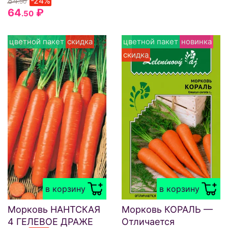
84
-24%
.50
64
₽
.50
цветной пакет
скидка
цветной пакет
новинка
скидка
в корзину
в корзину
Морковь НАНТСКАЯ
Морковь КОРАЛЬ —
4 ГЕЛЕВОЕ ДРАЖЕ
Отличается