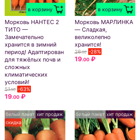
в корзину
в корзину
Морковь НАНТЕС 2
Морковь МАРЛИНКА
ТИТО —
— Сладкая,
Замечательно
великолепно
хранится в зимний
хранится!
26
-28%
период! Адаптирован
.50
19
₽
для тяжёлых почв и
.00
сложных
климатических
условий!
51
-63%
.50
19
₽
.00
белый пакет
хит продаж
белый пакет
хит продаж
скидка