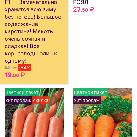
F1 — Замечательно
РОЯЛ
27
₽
хранится всю зиму
.50
без потерь! Большое
содержание
каротина! Мякоть
очень сочная и
сладкая! Все
корнеплоды один к
одному!
53
-64%
.50
19
₽
.00
цветной пакет
цветной пакет
хит продаж
скидка
хит продаж