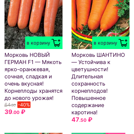
в корзину
в корзину
Морковь НОВЫЙ
Морковь ШАНТИНО
ГЕРМАН F1 — Мякоть
— Устойчива к
ярко-оранжевая,
цветушности!
сочная, сладкая и
Длительная
очень вкусная!
сохранность
Корнеплоды хранятся
корнеплодов!
до нового урожая!
Повышенное
64
-40%
содержание
.50
39
₽
каротина!
.00
47
₽
.50