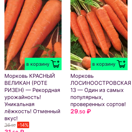
в корзину
в корзину
Морковь КРАСНЫЙ
Морковь
ВЕЛИКАН (РОТЕ
ЛОСИНООСТРОВСКАЯ
РИЗЕН) — Рекордная
13 — Один из самых
урожайность!
популярных,
Уникальная
проверенных сортов!
29
₽
лёжкость! Отменный
.50
вкус!
36
-14%
.50
31
₽