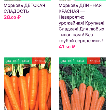
Морковь ДЕТСКАЯ
Морковь ДЛИННАЯ
СЛАДОСТЬ
КРАСНАЯ —
28
₽
Невероятно
.00
урожайная! Крупная!
Сладкая! Для любых
типов почв! Без
грубой сердцевины!
41
₽
.50
цветной пакет
скидка
цветной пакет
скидка