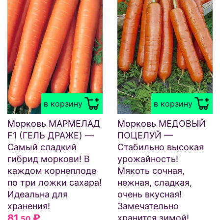
в корзину
в корзину
Морковь МАРМЕЛАД
Морковь МЕДОВЫЙ
F1 (ГЕЛЬ ДРАЖЕ) —
ПОЦЕЛУЙ —
Самый сладкий
Стабильно высокая
гибрид моркови! В
урожайность!
каждом корнеплоде
Мякоть сочная,
по три ложки сахара!
нежная, сладкая,
Идеальна для
очень вкусная!
хранения!
Замечательно
81
₽
хранится зимой!
.50