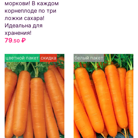
моркови! В каждом
корнеплоде по три
ложки сахара!
Идеальна для
хранения!
79
₽
.50
цветной пакет
скидка
белый пакет