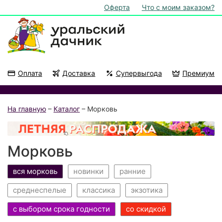
Оферта
Что с моим заказом?
Оплата
Доставка
Супервыгода
Премиум
Акции
На подоконник
На главную
–
Каталог
– Морковь
Морковь
вся морковь
новинки
ранние
среднеспелые
классика
экзотика
с выбором срока годности
со скидкой