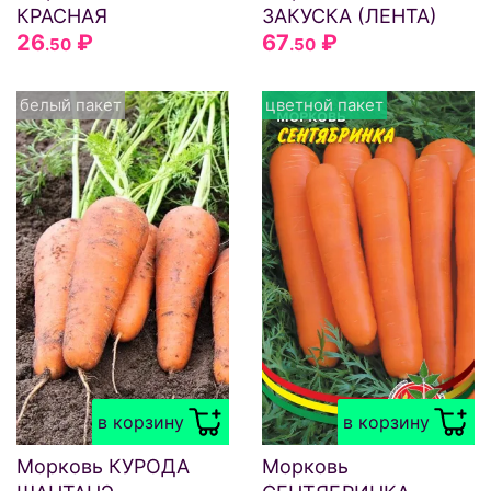
КРАСНАЯ
ЗАКУСКА (ЛЕНТА)
26
₽
67
₽
.50
.50
белый пакет
цветной пакет
в корзину
в корзину
Морковь КУРОДА
Морковь