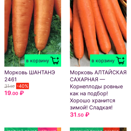
в корзину
в корзину
Морковь ШАНТАНЭ
Морковь АЛТАЙСКАЯ
2461
САХАРНАЯ —
31
-40%
Корнеплоды ровные
.50
19
₽
как на подбор!
.00
Хорошо хранится
зимой! Сладкая!
31
₽
.50