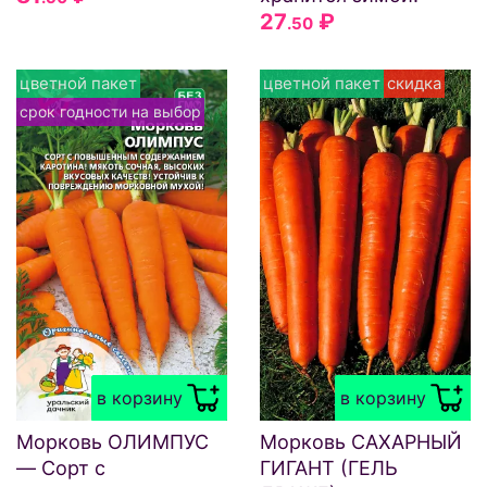
27
₽
.50
цветной пакет
цветной пакет
скидка
срок годности на выбор
в корзину
в корзину
Морковь ОЛИМПУС
Морковь САХАРНЫЙ
— Сорт с
ГИГАНТ (ГЕЛЬ