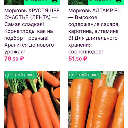
Морковь ХРУСТЯЩЕЕ
Морковь АЛТАИР F1
СЧАСТЬЕ (ЛЕНТА) —
— Высокое
Самая сладкая!
содержание сахара,
Корнеплоды как на
каротина, витамина
подбор – ровные!
В! Для длительного
Хранится до нового
хранения
урожая!
корнеплодов!
79
₽
51
₽
.50
.50
цветной пакет
цветной пакет