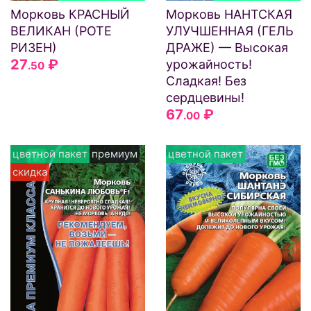
Морковь КРАСНЫЙ
Морковь НАНТСКАЯ
ВЕЛИКАН (РОТЕ
УЛУЧШЕННАЯ (ГЕЛЬ
РИЗЕН)
ДРАЖЕ) — Высокая
27
₽
урожайность!
.50
Сладкая! Без
сердцевины!
67
₽
.00
цветной пакет
премиум
цветной пакет
скидка