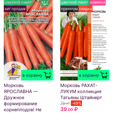
цветной пакет
цветной пакет
новинка
хит продаж
премиум
скидка
в корзину
в корзину
Морковь
Морковь РАХАТ-
ЯРОСЛАВНА —
ЛУКУМ коллекция
Дружное
Татьяны Штайнерт
76
-49%
формирование
.50
39
₽
корнеплодов! Не
.00