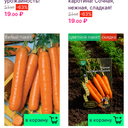
урожайность!
каротина! Сочная,
51
-63%
нежная, сладкая!
.50
19
₽
51
-63%
.00
.50
19
₽
.00
белый пакет
цветной пакет
скидка
в корзину
в корзину