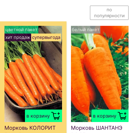
по
популярности
цветной пакет
белый пакет
хит продаж
супервыгода
в корзину
в корзину
Морковь КОЛОРИТ
Морковь ШАНТАНЭ