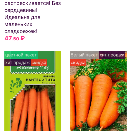
растрескивается! Без
сердцевины!
Идеальна для
маленьких
сладкоежек!
47
₽
.50
цветной пакет
белый пакет
хит продаж
хит продаж
скидка
скидка