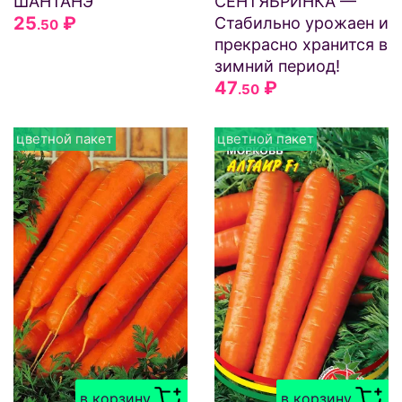
ШАНТАНЭ
СЕНТЯБРИНКА —
25
₽
Стабильно урожаен и
.50
прекрасно хранится в
зимний период!
47
₽
.50
цветной пакет
цветной пакет
в корзину
в корзину