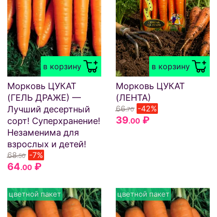
в корзину
в корзину
Морковь ЦУКАТ
Морковь ЦУКАТ
(ГЕЛЬ ДРАЖЕ) —
(ЛЕНТА)
66
-42%
Лучший десертный
.70
39
₽
сорт! Суперхранение!
.00
Незаменима для
взрослых и детей!
68
-7%
.50
64
₽
.00
цветной пакет
цветной пакет