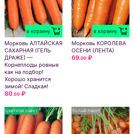
в корзину
в корзину
Морковь АЛТАЙСКАЯ
Морковь КОРОЛЕВА
САХАРНАЯ (ГЕЛЬ
ОСЕНИ (ЛЕНТА)
69
₽
ДРАЖЕ) —
.00
Корнеплоды ровные
как на подбор!
Хорошо хранится
зимой! Сладкая!
80
₽
.50
цветной пакет
белый пакет