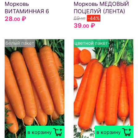
Морковь
Морковь МЕДОВЫЙ
ВИТАМИННАЯ 6
ПОЦЕЛУЙ (ЛЕНТА)
28
₽
69
-44%
.00
.50
39
₽
.00
белый пакет
цветной пакет
в корзину
в корзину