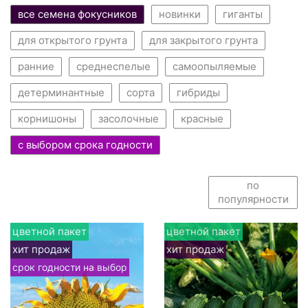
все семена фокусников
новинки
гиганты
для открытого грунта
для закрытого грунта
ранние
среднеспелые
самоопыляемые
детерминантные
сорта
гибриды
корнишоны
засолочные
красные
с выбором срока годности
по
популярности
цветной пакет
цветной пакет
хит продаж
хит продаж
срок годности на выбор