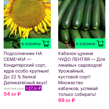
в корзину
в корзину
Подсолнечник НА
Кабачок-цукини
СЕМЕЧКИ —
ЧУДО ЛЕНТЯЯ — Для
Кондитерский сорт,
ленивых садоводов!
ядра особо крупные!
Урожайный,
До 22 % белка!
кустовой сорт!
Деликатесный вкус!
Множество
=27
₽
кабачков, успевай
короткий срок
.20
54
₽
только собирать!
.50
69
₽
.50