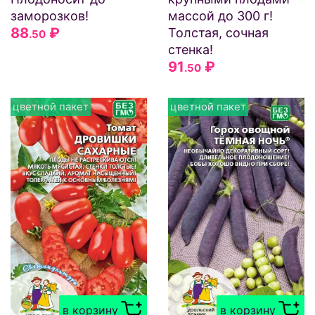
заморозков!
массой до 300 г!
88
₽
Толстая, сочная
.50
стенка!
91
₽
.50
цветной пакет
цветной пакет
в корзину
в корзину