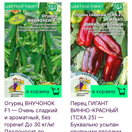
цветной пакет
цветной пакет
в корзину
в корзину
Огурец ВНУЧОНОК
Перец ГИГАНТ
F1 — Очень сладкий
ВИННО-КРАСНЫЙ
и ароматный, без
(ТСХА 25) —
горечи! До 30 кг/м!
Буквально усыпан
Плодоносит до
крупными плодами