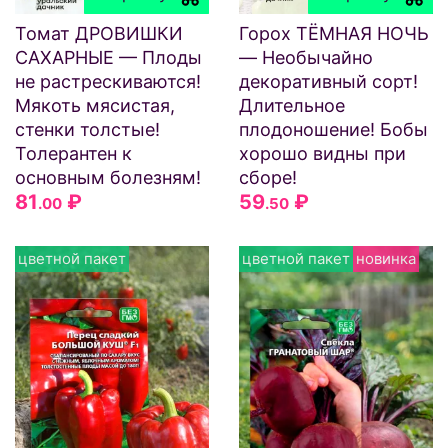
Томат ДРОВИШКИ
Горох ТЁМНАЯ НОЧЬ
САХАРНЫЕ — Плоды
— Необычайно
не растрескиваются!
декоративный сорт!
Мякоть мясистая,
Длительное
стенки толстые!
плодоношение! Бобы
Толерантен к
хорошо видны при
основным болезням!
сборе!
81
₽
59
₽
.00
.50
цветной пакет
цветной пакет
новинка