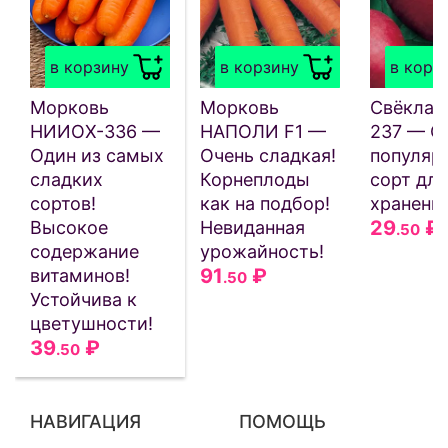
в корзину
в корзину
в корз
Морковь
Морковь
Свёкла
НИИОХ-336 —
НАПОЛИ F1 —
237 — С
Один из самых
Очень сладкая!
популяр
сладких
Корнеплоды
сорт для
сортов!
как на подбор!
хранения
29
₽
Высокое
Невиданная
.50
содержание
урожайность!
91
₽
витаминов!
.50
Устойчива к
цветушности!
39
₽
.50
НАВИГАЦИЯ
ПОМОЩЬ