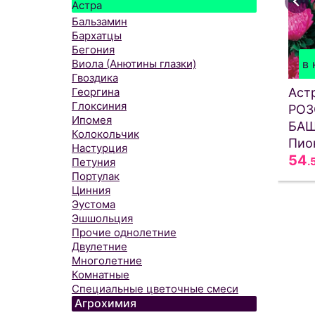
Астра
Бальзамин
Бархатцы
Бегония
Виола (Анютины глазки)
в 
Гвоздика
Георгина
Аст
Глоксиния
РОЗ
Ипомея
БАШ
Колокольчик
Пио
Настурция
54
.
Петуния
Портулак
Цинния
Эустома
Эшшольция
Прочие однолетние
Двулетние
Многолетние
Комнатные
Специальные цветочные смеси
Агрохимия