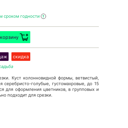
им сроком годности
?
 корзину
даж
скидка
садьба
езки. Куст колонновидной формы, ветвистый,
я серебристо-голубые, густомахровые, до 15
ся для оформления цветников, в групповых и
но подходит для срезки.