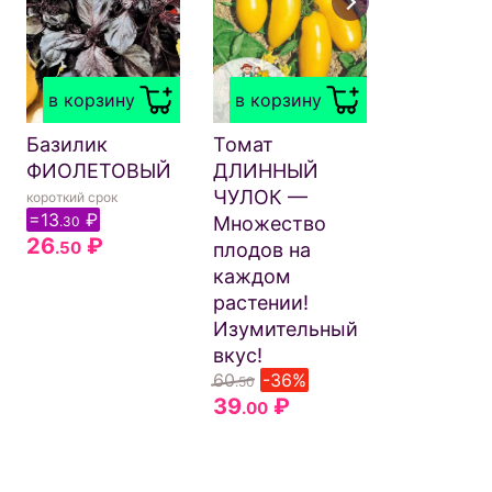
в корзи
Томат
БИФШТЕ
в корзину
в корзину
Неимове
урожайн
Базилик
Томат
Крупнопл
ФИОЛЕТОВЫЙ
ДЛИННЫЙ
Не
ЧУЛОК —
короткий срок
растреск
=13
₽
Множество
.30
51
₽
26
₽
.50
.50
плодов на
каждом
растении!
Изумительный
вкус!
60
-36%
.50
39
₽
.00