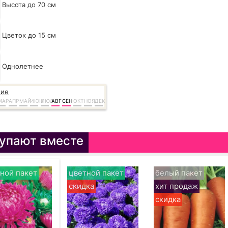
Высота до 70 см
Цветок до 15 см
Однолетнее
ние
МАР
АПР
МАЙ
ИЮН
ИЮЛ
АВГ
СЕН
ОКТ
НОЯ
ДЕК
упают вместе
ной пакет
цветной пакет
белый пакет
скидка
хит продаж
скидка