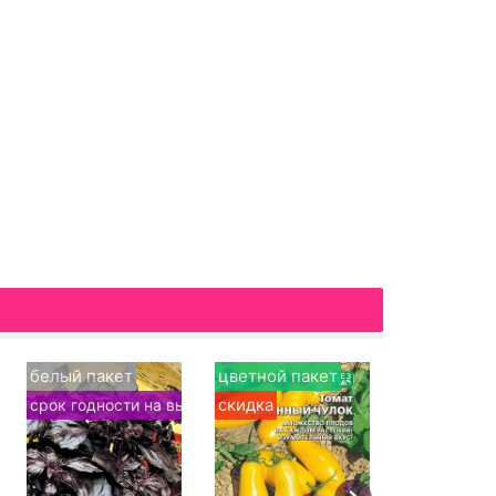
белый пакет
цветной пакет
цветной п
скидка
срок годности на выбор