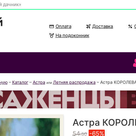
й дачник»
Оплата
Доставка
На подоконник
вную
–
Каталог
–
Астра
Летняя распродажа
– Астра КОРОЛЕВА
или
Астра КОРОЛ
54
-65%
.50