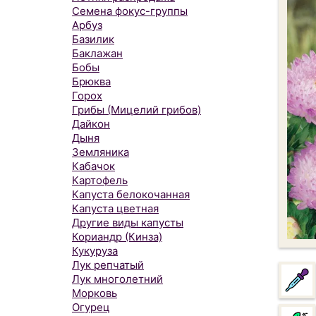
Семена фокус-группы
Арбуз
Базилик
Баклажан
Бобы
Брюква
Горох
Грибы (Мицелий грибов)
Дайкон
Дыня
Земляника
Кабачок
Картофель
Капуста белокочанная
Капуста цветная
Другие виды капусты
Кориандр (Кинза)
Кукуруза
Лук репчатый
Лук многолетний
Морковь
Огурец