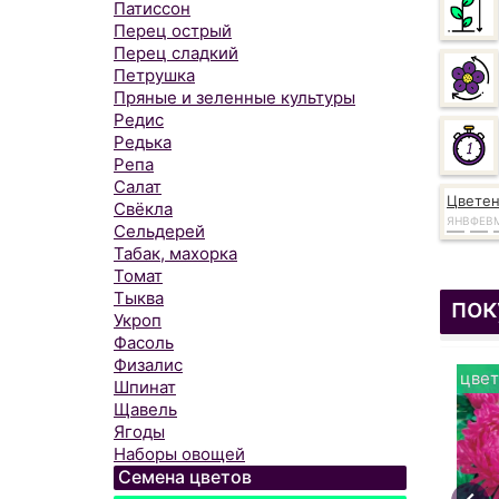
Патиссон
Перец острый
Перец сладкий
Петрушка
Пряные и зеленные культуры
Редис
Редька
Репа
Салат
Цвете
Свёкла
ЯНВ
ФЕВ
Сельдерей
Табак, махорка
Томат
Тыква
пок
Укроп
Фасоль
Физалис
цвет
Шпинат
Щавель
Ягоды
Наборы овощей
Семена цветов