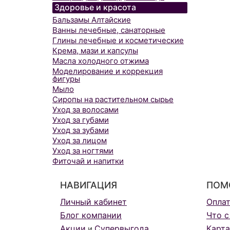
Здоровье и красота
Бальзамы Алтайские
Ванны лечебные, санаторные
Глины лечебные и косметические
Крема, мази и капсулы
Масла холодного отжима
Моделирование и коррекция
фигуры
Мыло
Сиропы на растительном сырье
Уход за волосами
Уход за губами
Уход за зубами
Уход за лицом
Уход за ногтями
Фиточай и напитки
НАВИГАЦИЯ
ПОМ
Личный кабинет
Опла
Блог компании
Что с
Акции
Супервыгода
Карта
и