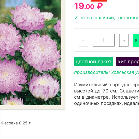
19
₽
.00
✔ есть в наличии, с коротк
-
+
в
цветной пакет
хит про
производитель: Уральская у
Изумительный сорт для ср
высотой до 70 см. Соцвети
см в диаметре. Использует
одиночных посадках, идеаль
Фасовка 0.25 г