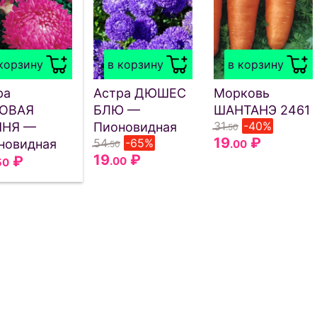
корзину
в корзину
в корзину
ра
Астра ДЮШЕС
Морковь
ОВАЯ
БЛЮ —
ШАНТАНЭ 2461
31
-40%
НЯ —
Пионовидная
.50
19
₽
54
-65%
новидная
.00
.50
19
₽
₽
.00
50