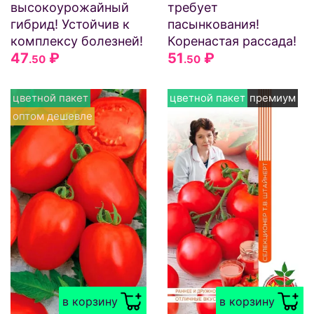
высокоурожайный
требует
гибрид! Устойчив к
пасынкования!
комплексу болезней!
Коренастая рассада!
47
₽
51
₽
.50
.50
цветной пакет
цветной пакет
премиум
оптом дешевле
в корзину
в корзину