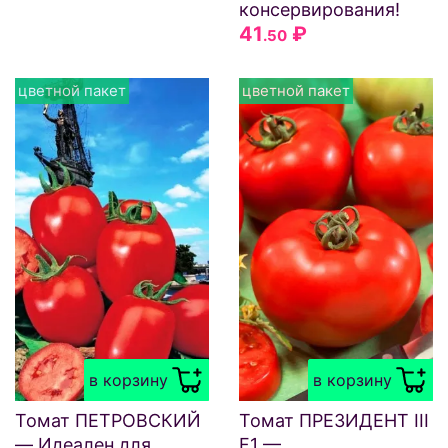
консервирования!
41
₽
.50
цветной пакет
цветной пакет
в корзину
в корзину
Томат ПЕТРОВСКИЙ
Томат ПРЕЗИДЕНТ III
— Идеален для
F1 —