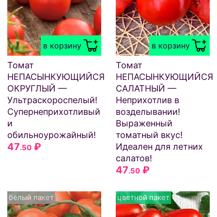
в корзину
в корзину
Томат
Томат
НЕПАСЫНКУЮЩИЙСЯ
НЕПАСЫНКУЮЩИЙСЯ
ОКРУГЛЫЙ —
САЛАТНЫЙ —
Ультраскороспелый!
Неприхотлив в
Супернеприхотливый
возделывании!
и
Выраженный
обильноурожайный!
томатный вкус!
47
₽
Идеален для летних
.50
салатов!
47
₽
.50
белый пакет
цветной пакет