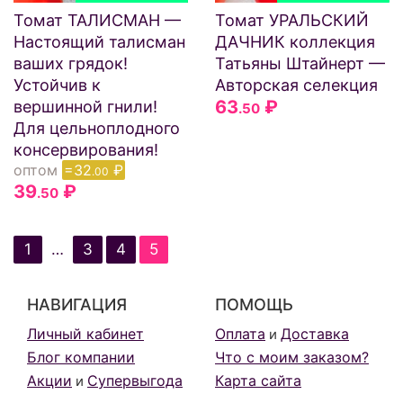
Томат ТАЛИСМАН —
Томат УРАЛЬСКИЙ
Настоящий талисман
ДАЧНИК коллекция
ваших грядок!
Татьяны Штайнерт —
Устойчив к
Авторская селекция
63
₽
вершинной гнили!
.50
Для цельноплодного
консервирования!
оптом
=32
₽
.00
39
₽
.50
1
…
3
4
5
НАВИГАЦИЯ
ПОМОЩЬ
Личный кабинет
Оплата
Доставка
и
Блог компании
Что с моим заказом?
Акции
Супервыгода
Карта сайта
и