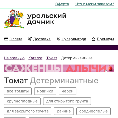
Оферта
Что с моим заказом?
Оплата
Доставка
Супервыгода
Премиум
Акции
На подоконник
На главную
–
Каталог
–
Томат
– Детерминантные
Томат
Детерминантные
все томаты
новинки
черри
крупноплодные
для открытого грунта
для закрытого грунта
ранние
среднеспелые