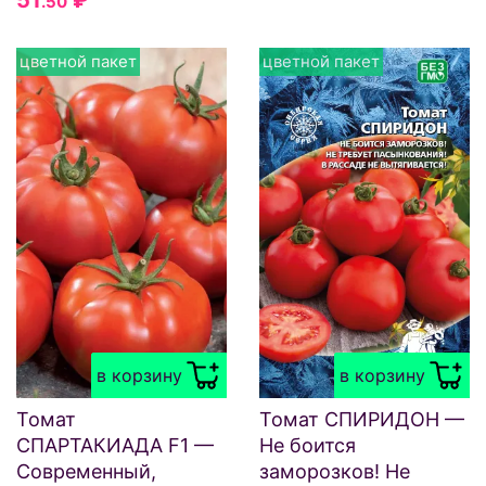
.50
цветной пакет
цветной пакет
в корзину
в корзину
Томат
Томат СПИРИДОН —
СПАРТАКИАДА F1 —
Не боится
Современный,
заморозков! Не