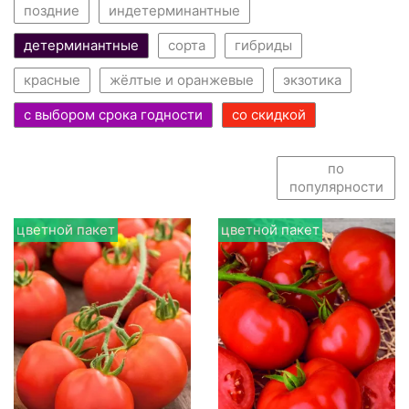
поздние
индетерминантные
детерминантные
сорта
гибриды
красные
жёлтые и оранжевые
экзотика
с выбором срока годности
со скидкой
по
популярности
цветной пакет
цветной пакет