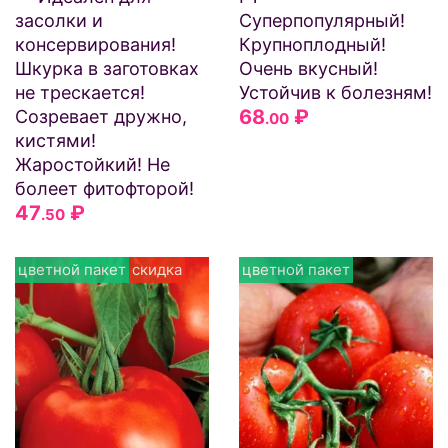
засолки и
Суперпопулярный!
консервирования!
Крупноплодный!
Шкурка в заготовках
Очень вкусный!
не трескается!
Устойчив к болезням!
68
₽
Созревает дружно,
.00
кистями!
Жаростойкий! Не
болеет фитофторой!
47
₽
.50
цветной пакет
скидка
цветной пакет