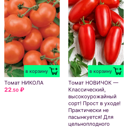
в корзину
в корзину
Томат НИКОЛА
Томат НОВИЧОК —
22
₽
Классический,
.50
высокоурожайный
сорт! Прост в уходе!
Практически не
пасынкуется! Для
цельноплодного