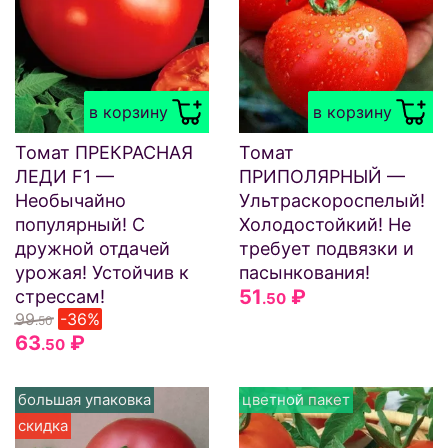
в корзину
в корзину
Томат ПРЕКРАСНАЯ
Томат
ЛЕДИ F1 —
ПРИПОЛЯРНЫЙ —
Необычайно
Ультраскороспелый!
популярный! С
Холодостойкий! Не
дружной отдачей
требует подвязки и
урожая! Устойчив к
пасынкования!
51
₽
стрессам!
.50
99
-36%
.50
63
₽
.50
большая упаковка
цветной пакет
скидка