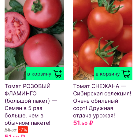
в корзину
в корзину
Томат РОЗОВЫЙ
Томат СНЕЖАНА —
ФЛАМИНГО
Сибирская селекция!
(большой пакет) —
Очень обильный
Семян в 5 раз
сорт! Дружная
больше, чем в
отдача урожая!
51
₽
обычном пакете!
.50
55
-7%
.50
51
₽